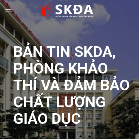
Skip
to
content
BẢN TIN SKDA
,
PHÒNG KHẢO
THÍ VÀ ĐẢM BẢO
CHẤT LƯỢNG
GIÁO DỤC