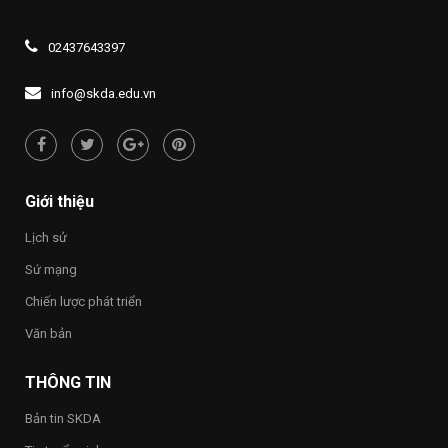
nguyên
Đảng
ngoài
THẮP
truyền
mới”
khóa
năm
SÁNG
thông
XIV
2026,
ĐẠO
về
02437643397
Đề
LÝ
quyền
án
“UỐNG
con
1437
NƯỚC
người
info@skda.edu.vn
NHỚ
“Việt
NGUỒN”
Nam
hạnh
phúc
–
Happy
Giới thiệu
Vietnam
2026”
Lịch sử
trong
toàn
Sứ mạng
Trường
Chiến lược phát triển
Văn bản
THÔNG TIN
Bản tin SKDA