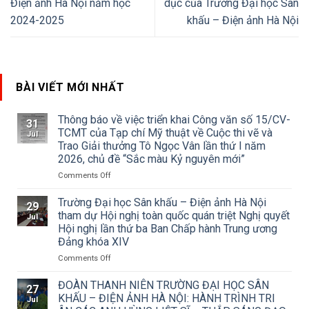
Điện ảnh Hà Nội năm học
dục của Trường Đại học Sân
2024-2025
khấu – Điện ảnh Hà Nội
BÀI VIẾT MỚI NHẤT
Thông báo về việc triển khai Công văn số 15/CV-
31
TCMT của Tạp chí Mỹ thuật về Cuộc thi vẽ và
Jul
Trao Giải thưởng Tô Ngọc Vân lần thứ I năm
2026, chủ đề “Sắc màu Kỷ nguyên mới”
on
Comments Off
Thông
báo
Trường Đại học Sân khấu – Điện ảnh Hà Nội
29
về
tham dự Hội nghị toàn quốc quán triệt Nghị quyết
Jul
việc
Hội nghị lần thứ ba Ban Chấp hành Trung ương
triển
Đảng khóa XIV
khai
Công
on
Comments Off
văn
Trường
số
Đại
ĐOÀN THANH NIÊN TRƯỜNG ĐẠI HỌC SÂN
27
15/CV-
học
KHẤU – ĐIỆN ẢNH HÀ NỘI: HÀNH TRÌNH TRI
Jul
TCMT
Sân