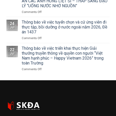
ÂN CÁC ANH HÙNG LIỆT SĨ – THẮP SÁNG ĐẠO
của
khấu
LÝ “UỐNG NƯỚC NHỚ NGUỒN”
Tạp
–
chí
Điện
on
Comments Off
Mỹ
ảnh
ĐOÀN
thuật
Hà
THANH
Thông báo về việc tuyển chọn và cử ứng viên đi
24
về
Nội
NIÊN
thực tập, bồi dưỡng ở nước ngoài năm 2026, Đề
Jul
Cuộc
tham
TRƯỜNG
án 1437
thi
dự
ĐẠI
vẽ
Hội
on
Comments Off
HỌC
và
nghị
Thông
SÂN
Trao
toàn
báo
KHẤU
Thông báo về việc triển khai thực hiện Giải
22
Giải
quốc
về
–
thưởng truyền thông về quyền con người “Việt
Jul
thưởng
quán
việc
ĐIỆN
Nam hạnh phúc – Happy Vietnam 2026” trong
Tô
triệt
tuyển
ẢNH
toàn Trường
Ngọc
Nghị
chọn
HÀ
Vân
quyết
và
NỘI:
on
Comments Off
lần
Hội
cử
HÀNH
Thông
thứ
nghị
ứng
TRÌNH
báo
I
lần
viên
TRI
về
năm
thứ
đi
ÂN
việc
2026,
ba
thực
CÁC
triển
chủ
Ban
tập,
ANH
khai
đề
Chấp
bồi
HÙNG
thực
“Sắc
hành
dưỡng
LIỆT
hiện
màu
Trung
ở
SĨ
Giải
Kỷ
ương
nước
–
thưởng