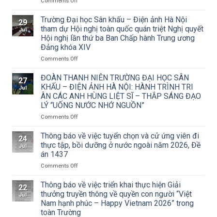
on
Comments Off
Thông
báo
Trường Đại học Sân khấu – Điện ảnh Hà Nội
29
về
tham dự Hội nghị toàn quốc quán triệt Nghị quyết
Jul
việc
Hội nghị lần thứ ba Ban Chấp hành Trung ương
triển
Đảng khóa XIV
khai
Công
on
Comments Off
văn
Trường
số
Đại
ĐOÀN THANH NIÊN TRƯỜNG ĐẠI HỌC SÂN
27
15/CV-
học
KHẤU – ĐIỆN ẢNH HÀ NỘI: HÀNH TRÌNH TRI
Jul
TCMT
Sân
ÂN CÁC ANH HÙNG LIỆT SĨ – THẮP SÁNG ĐẠO
của
khấu
LÝ “UỐNG NƯỚC NHỚ NGUỒN”
Tạp
–
chí
Điện
on
Comments Off
Mỹ
ảnh
ĐOÀN
thuật
Hà
THANH
Thông báo về việc tuyển chọn và cử ứng viên đi
24
về
Nội
NIÊN
thực tập, bồi dưỡng ở nước ngoài năm 2026, Đề
Jul
Cuộc
tham
TRƯỜNG
án 1437
thi
dự
ĐẠI
vẽ
Hội
on
Comments Off
HỌC
và
nghị
Thông
SÂN
Trao
toàn
báo
KHẤU
Thông báo về việc triển khai thực hiện Giải
22
Giải
quốc
về
–
thưởng truyền thông về quyền con người “Việt
Jul
thưởng
quán
việc
ĐIỆN
Nam hạnh phúc – Happy Vietnam 2026” trong
Tô
triệt
tuyển
ẢNH
toàn Trường
Ngọc
Nghị
chọn
HÀ