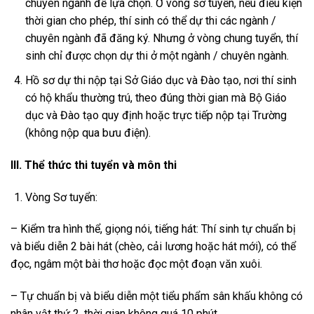
chuyên ngành để lựa chọn. Ở vòng sơ tuyển, nếu điều kiện
thời gian cho phép, thí sinh có thể dự thi các ngành /
chuyên ngành đã đăng ký. Nhưng ở vòng chung tuyển, thí
sinh chỉ được chọn dự thi ở một ngành / chuyên ngành.
Hồ sơ dự thi nộp tại Sở Giáo dục và Đào tạo, nơi thí sinh
có hộ khẩu thường trú, theo đúng thời gian mà Bộ Giáo
dục và Đào tạo quy định hoặc trực tiếp nộp tại Trường
(không nộp qua bưu điện).
III. Thể thức thi tuyển và môn thi
Vòng Sơ tuyển:
– Kiểm tra hình thể, giọng nói, tiếng hát: Thí sinh tự chuẩn bị
và biểu diễn 2 bài hát (chèo, cải lương hoặc hát mới), có thể
đọc, ngâm một bài thơ hoặc đọc một đoạn văn xuôi.
– Tự chuẩn bị và biểu diễn một tiểu phẩm sân khấu không có
nhân vật thứ 2, thời gian không quá 10 phút.