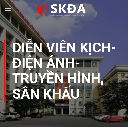
Skip
to
content
DIỄN VIÊN KỊCH-
ĐIỆN ẢNH-
TRUYỀN HÌNH
,
SÂN KHẤU