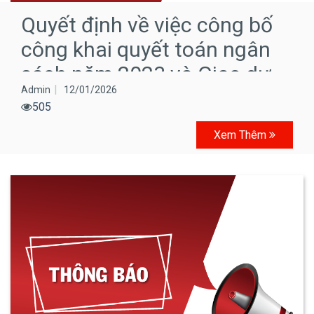
Quyết định về việc công bố
công khai quyết toán ngân
sách năm 2023 và Giao dự
Admin
12/01/2026
toán…
505
Xem Thêm