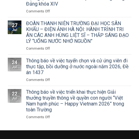
triển
Đảng khóa XIV
khai
Công
on
Comments Off
văn
Trường
số
Đại
ĐOÀN THANH NIÊN TRƯỜNG ĐẠI HỌC SÂN
27
15/CV-
học
KHẤU – ĐIỆN ẢNH HÀ NỘI: HÀNH TRÌNH TRI
Jul
TCMT
Sân
ÂN CÁC ANH HÙNG LIỆT SĨ – THẮP SÁNG ĐẠO
của
khấu
LÝ “UỐNG NƯỚC NHỚ NGUỒN”
Tạp
–
chí
Điện
on
Comments Off
Mỹ
ảnh
ĐOÀN
thuật
Hà
THANH
Thông báo về việc tuyển chọn và cử ứng viên đi
24
về
Nội
NIÊN
thực tập, bồi dưỡng ở nước ngoài năm 2026, Đề
Jul
Cuộc
tham
TRƯỜNG
án 1437
thi
dự
ĐẠI
vẽ
Hội
on
Comments Off
HỌC
và
nghị
Thông
SÂN
Trao
toàn
báo
KHẤU
Thông báo về việc triển khai thực hiện Giải
22
Giải
quốc
về
–
thưởng truyền thông về quyền con người “Việt
Jul
thưởng
quán
việc
ĐIỆN
Nam hạnh phúc – Happy Vietnam 2026” trong
Tô
triệt
tuyển
ẢNH
toàn Trường
Ngọc
Nghị
chọn
HÀ
Vân
quyết
và
NỘI:
on
Comments Off
lần
Hội
cử
HÀNH
Thông
thứ
nghị
ứng
TRÌNH
báo
I
lần
viên
TRI
về
năm
thứ
đi
ÂN
việc