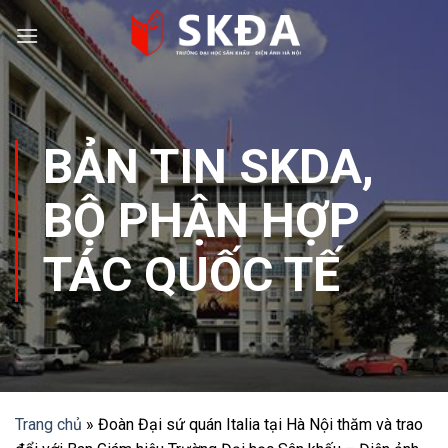
Skip
to
content
BẢN TIN SKDA
,
BỘ PHẬN HỢP
TÁC QUỐC TẾ
Trang chủ
»
Đoàn Đại sứ quán Italia tại Hà Nội thăm và trao