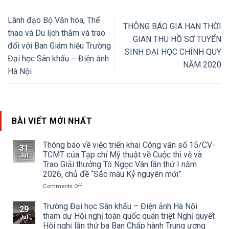
Lãnh đạo Bộ Văn hóa, Thể
THÔNG BÁO GIA HẠN THỜI
thao và Du lịch thăm và trao
GIAN THU HỒ SƠ TUYỂN
đổi với Ban Giám hiệu Trường
SINH ĐẠI HỌC CHÍNH QUY
Đại học Sân khấu – Điện ảnh
NĂM 2020
Hà Nội
BÀI VIẾT MỚI NHẤT
Thông báo về việc triển khai Công văn số 15/CV-
31
TCMT của Tạp chí Mỹ thuật về Cuộc thi vẽ và
Jul
Trao Giải thưởng Tô Ngọc Vân lần thứ I năm
2026, chủ đề “Sắc màu Kỷ nguyên mới”
on
Comments Off
Thông
báo
Trường Đại học Sân khấu – Điện ảnh Hà Nội
29
về
tham dự Hội nghị toàn quốc quán triệt Nghị quyết
Jul
việc
Hội nghị lần thứ ba Ban Chấp hành Trung ương