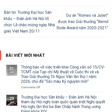
Bản tin: Trường Đại học Sân
Dự án “Romeo và Juliet”
khấu – Điện ảnh Hà Nội tổ
được trao Giải thưởng “Bernd
chức Lễ chào mừng ngày Nhà
Rode Award năm 2020-2021”
giáo Việt Nam 20/11
BÀI VIẾT MỚI NHẤT
Thông báo về việc triển khai Công văn số 15/CV-
31
TCMT của Tạp chí Mỹ thuật về Cuộc thi vẽ và
Jul
Trao Giải thưởng Tô Ngọc Vân lần thứ I năm
2026, chủ đề “Sắc màu Kỷ nguyên mới”
on
Comments Off
Thông
báo
Trường Đại học Sân khấu – Điện ảnh Hà Nội
29
về
tham dự Hội nghị toàn quốc quán triệt Nghị quyết
Jul
việc
Hội nghị lần thứ ba Ban Chấp hành Trung ương
triển
Đảng khóa XIV