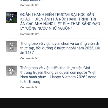
khai
Công
on
Comments Off
văn
Trường
số
Đại
ĐOÀN THANH NIÊN TRƯỜNG ĐẠI HỌC SÂN
27
15/CV-
học
KHẤU – ĐIỆN ẢNH HÀ NỘI: HÀNH TRÌNH TRI
Jul
TCMT
Sân
ÂN CÁC ANH HÙNG LIỆT SĨ – THẮP SÁNG ĐẠO
của
khấu
LÝ “UỐNG NƯỚC NHỚ NGUỒN”
Tạp
–
chí
Điện
on
Comments Off
Mỹ
ảnh
ĐOÀN
thuật
Hà
THANH
Thông báo về việc tuyển chọn và cử ứng viên đi
24
về
Nội
NIÊN
thực tập, bồi dưỡng ở nước ngoài năm 2026, Đề
Jul
Cuộc
tham
TRƯỜNG
án 1437
thi
dự
ĐẠI
vẽ
Hội
on
Comments Off
HỌC
và
nghị
Thông
SÂN
Trao
toàn
báo
KHẤU
Thông báo về việc triển khai thực hiện Giải
22
Giải
quốc
về
–
thưởng truyền thông về quyền con người “Việt
Jul
thưởng
quán
việc
ĐIỆN
Nam hạnh phúc – Happy Vietnam 2026” trong
Tô
triệt
tuyển
ẢNH
toàn Trường
Ngọc
Nghị
chọn
HÀ
Vân
quyết
và
NỘI:
on
Comments Off
lần
Hội
cử
HÀNH
Thông
thứ
nghị
ứng
TRÌNH
báo
I
lần
viên
TRI
về
năm
thứ
đi
ÂN
việc
2026,
ba
thực
CÁC
triển