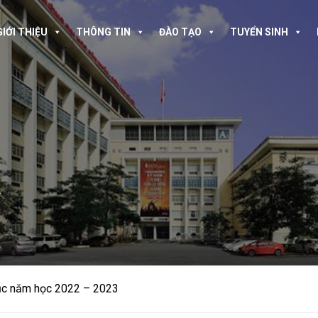
GIỚI THIỆU
THÔNG TIN
ĐÀO TẠO
TUYỂN SINH
A
ục năm học 2022 – 2023