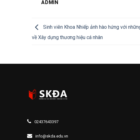
ADMIN
Sinh viên Khoa Nhiếp ảnh hào hứng với những
về Xây dựng thương hiệu cá nhân
02437643397
info@skda.edu.vn