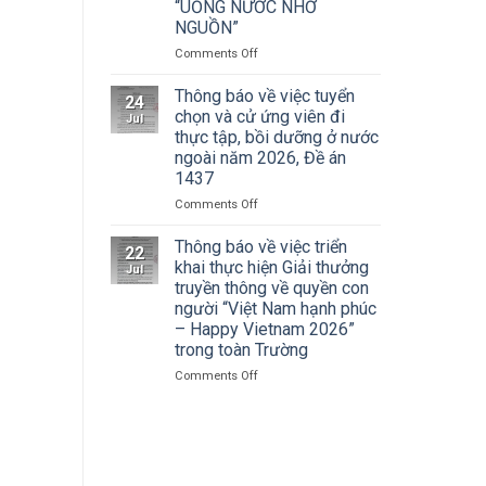
Cuộc
“UỐNG NƯỚC NHỚ
Hà
thi
NGUỒN”
Nội
vẽ
tham
on
Comments Off
và
dự
ĐOÀN
Trao
Hội
THANH
Thông báo về việc tuyển
Giải
nghị
24
NIÊN
thưởng
chọn và cử ứng viên đi
toàn
Jul
TRƯỜNG
Tô
thực tập, bồi dưỡng ở nước
quốc
ĐẠI
Ngọc
quán
ngoài năm 2026, Đề án
HỌC
Vân
triệt
1437
SÂN
lần
Nghị
KHẤU
thứ
on
Comments Off
quyết
–
I
Thông
Hội
ĐIỆN
năm
báo
Thông báo về việc triển
nghị
22
ẢNH
2026,
về
khai thực hiện Giải thưởng
lần
Jul
HÀ
chủ
việc
thứ
truyền thông về quyền con
NỘI:
đề
tuyển
ba
người “Việt Nam hạnh phúc
HÀNH
“Sắc
chọn
Ban
– Happy Vietnam 2026”
TRÌNH
màu
và
Chấp
trong toàn Trường
TRI
Kỷ
cử
hành
ÂN
nguyên
ứng
Trung
on
Comments Off
CÁC
mới”
viên
ương
Thông
ANH
đi
Đảng
báo
HÙNG
thực
khóa
về
LIỆT
tập,
XIV
việc
SĨ
bồi
triển
–
dưỡng
khai