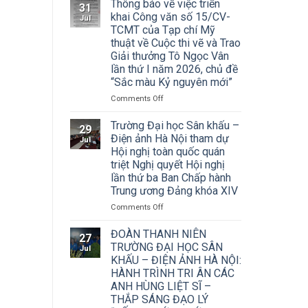
Thông báo về việc triển
31
khai Công văn số 15/CV-
Jul
TCMT của Tạp chí Mỹ
thuật về Cuộc thi vẽ và Trao
Giải thưởng Tô Ngọc Vân
lần thứ I năm 2026, chủ đề
“Sắc màu Kỷ nguyên mới”
on
Comments Off
Thông
báo
Trường Đại học Sân khấu –
29
về
Điện ảnh Hà Nội tham dự
Jul
việc
Hội nghị toàn quốc quán
triển
triệt Nghị quyết Hội nghị
khai
lần thứ ba Ban Chấp hành
Công
Trung ương Đảng khóa XIV
văn
số
on
Comments Off
15/CV-
Trường
TCMT
Đại
ĐOÀN THANH NIÊN
27
của
học
TRƯỜNG ĐẠI HỌC SÂN
Jul
Tạp
Sân
KHẤU – ĐIỆN ẢNH HÀ NỘI:
chí
khấu
HÀNH TRÌNH TRI ÂN CÁC
Mỹ
–
ANH HÙNG LIỆT SĨ –
thuật
Điện
về
THẮP SÁNG ĐẠO LÝ
ảnh