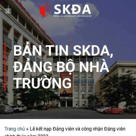
Skip
to
content
BẢN TIN SKDA
,
ĐẢNG BỘ NHÀ
TRƯỜNG
Trang chủ
»
Lễ kết nạp Đảng viên và công nhận Đảng viên