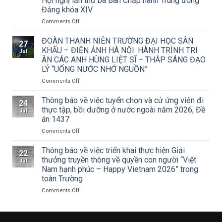
Hội nghị lần thứ ba Ban Chấp hành Trung ương
triển
Đảng khóa XIV
khai
Công
on
Comments Off
văn
Trường
số
Đại
ĐOÀN THANH NIÊN TRƯỜNG ĐẠI HỌC SÂN
27
15/CV-
học
KHẤU – ĐIỆN ẢNH HÀ NỘI: HÀNH TRÌNH TRI
Jul
TCMT
Sân
ÂN CÁC ANH HÙNG LIỆT SĨ – THẮP SÁNG ĐẠO
của
khấu
LÝ “UỐNG NƯỚC NHỚ NGUỒN”
Tạp
–
chí
Điện
on
Comments Off
Mỹ
ảnh
ĐOÀN
thuật
Hà
THANH
Thông báo về việc tuyển chọn và cử ứng viên đi
24
về
Nội
NIÊN
thực tập, bồi dưỡng ở nước ngoài năm 2026, Đề
Jul
Cuộc
tham
TRƯỜNG
án 1437
thi
dự
ĐẠI
vẽ
Hội
on
Comments Off
HỌC
và
nghị
Thông
SÂN
Trao
toàn
báo
KHẤU
Thông báo về việc triển khai thực hiện Giải
22
Giải
quốc
về
–
thưởng truyền thông về quyền con người “Việt
Jul
thưởng
quán
việc
ĐIỆN
Nam hạnh phúc – Happy Vietnam 2026” trong
Tô
triệt
tuyển
ẢNH
toàn Trường
Ngọc
Nghị
chọn
HÀ
Vân
quyết
và
NỘI:
on
Comments Off
lần
Hội
cử
HÀNH
Thông
thứ
nghị
ứng
TRÌNH
báo
I
lần
viên
TRI
về