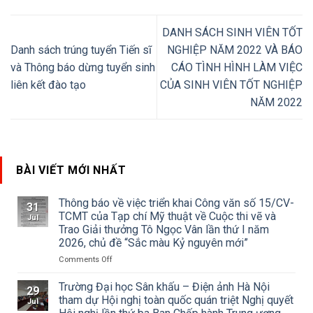
DANH SÁCH SINH VIÊN TỐT
Danh sách trúng tuyển Tiến sĩ
NGHIỆP NĂM 2022 VÀ BÁO
và Thông báo dừng tuyển sinh
CÁO TÌNH HÌNH LÀM VIỆC
liên kết đào tạo
CỦA SINH VIÊN TỐT NGHIỆP
NĂM 2022
BÀI VIẾT MỚI NHẤT
Thông báo về việc triển khai Công văn số 15/CV-
31
TCMT của Tạp chí Mỹ thuật về Cuộc thi vẽ và
Jul
Trao Giải thưởng Tô Ngọc Vân lần thứ I năm
2026, chủ đề “Sắc màu Kỷ nguyên mới”
on
Comments Off
Thông
báo
Trường Đại học Sân khấu – Điện ảnh Hà Nội
29
về
tham dự Hội nghị toàn quốc quán triệt Nghị quyết
Jul
việc