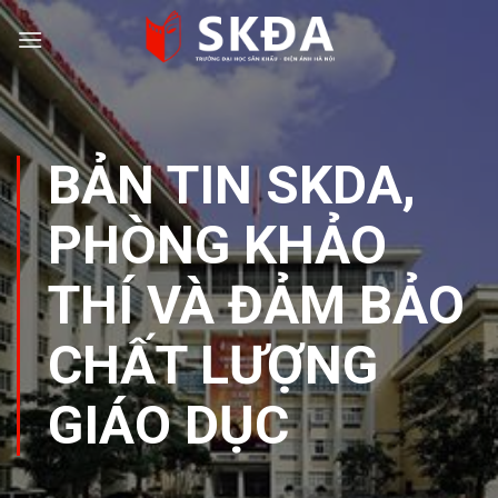
Skip
to
content
BẢN TIN SKDA
,
PHÒNG KHẢO
THÍ VÀ ĐẢM BẢO
CHẤT LƯỢNG
GIÁO DỤC