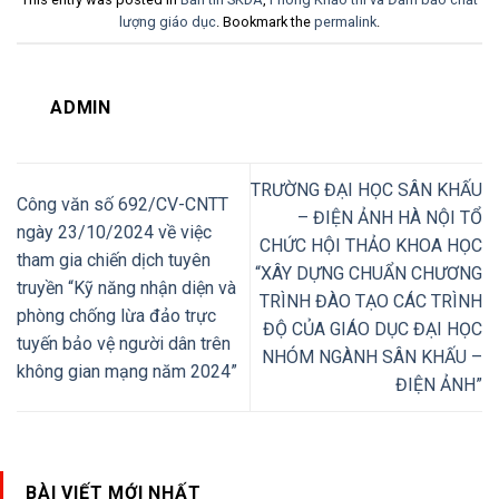
lượng giáo dục
. Bookmark the
permalink
.
ADMIN
TRƯỜNG ĐẠI HỌC SÂN KHẤU
Công văn số 692/CV-CNTT
– ĐIỆN ẢNH HÀ NỘI TỔ
ngày 23/10/2024 về việc
CHỨC HỘI THẢO KHOA HỌC
tham gia chiến dịch tuyên
“XÂY DỰNG CHUẨN CHƯƠNG
truyền “Kỹ năng nhận diện và
TRÌNH ĐÀO TẠO CÁC TRÌNH
phòng chống lừa đảo trực
ĐỘ CỦA GIÁO DỤC ĐẠI HỌC
tuyến bảo vệ người dân trên
NHÓM NGÀNH SÂN KHẤU –
không gian mạng năm 2024”
ĐIỆN ẢNH”
BÀI VIẾT MỚI NHẤT