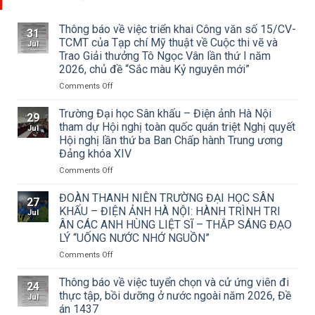
Thông báo về việc triển khai Công văn số 15/CV-
31
TCMT của Tạp chí Mỹ thuật về Cuộc thi vẽ và
Jul
Trao Giải thưởng Tô Ngọc Vân lần thứ I năm
2026, chủ đề “Sắc màu Kỷ nguyên mới”
on
Comments Off
Thông
báo
Trường Đại học Sân khấu – Điện ảnh Hà Nội
29
về
tham dự Hội nghị toàn quốc quán triệt Nghị quyết
Jul
việc
Hội nghị lần thứ ba Ban Chấp hành Trung ương
triển
Đảng khóa XIV
khai
Công
on
Comments Off
văn
Trường
số
Đại
ĐOÀN THANH NIÊN TRƯỜNG ĐẠI HỌC SÂN
27
15/CV-
học
KHẤU – ĐIỆN ẢNH HÀ NỘI: HÀNH TRÌNH TRI
Jul
TCMT
Sân
ÂN CÁC ANH HÙNG LIỆT SĨ – THẮP SÁNG ĐẠO
của
khấu
LÝ “UỐNG NƯỚC NHỚ NGUỒN”
Tạp
–
chí
Điện
on
Comments Off
Mỹ
ảnh
ĐOÀN
thuật
Hà
THANH
Thông báo về việc tuyển chọn và cử ứng viên đi
24
về
Nội
NIÊN
thực tập, bồi dưỡng ở nước ngoài năm 2026, Đề
Jul
Cuộc
tham
TRƯỜNG
án 1437
thi
dự
ĐẠI