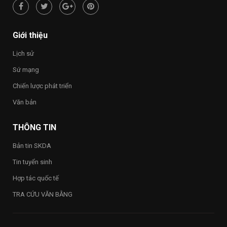
hạnh
phúc
–
Happy
Giới thiệu
Vietnam
2026”
Lịch sử
trong
toàn
Sứ mạng
Trường
Chiến lược phát triển
Văn bản
THÔNG TIN
Bản tin SKDA
Tin tuyển sinh
Hợp tác quốc tế
TRA CỨU VĂN BẰNG