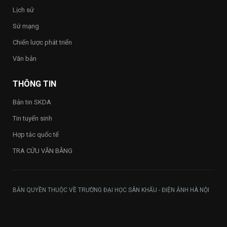
2026”
Lịch sử
trong
toàn
Sứ mạng
Trường
Chiến lược phát triển
Văn bản
THÔNG TIN
Bản tin SKDA
Tin tuyển sinh
Hợp tác quốc tế
TRA CỨU VĂN BẰNG
BẢN QUYỀN THUỘC VỀ TRƯỜNG ĐẠI HỌC SÂN KHẤU - ĐIỆN ẢNH HÀ NỘI