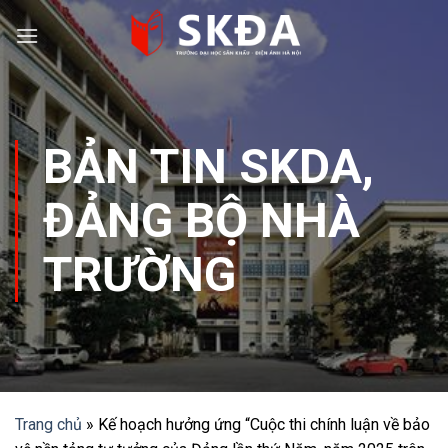
Skip
to
content
BẢN TIN SKDA
,
ĐẢNG BỘ NHÀ
TRƯỜNG
Trang chủ
»
Kế hoạch hưởng ứng “Cuộc thi chính luận về bảo