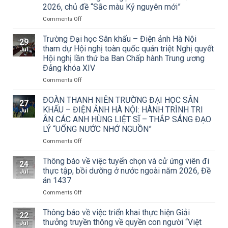
2026, chủ đề “Sắc màu Kỷ nguyên mới”
on
Comments Off
Thông
báo
Trường Đại học Sân khấu – Điện ảnh Hà Nội
29
về
tham dự Hội nghị toàn quốc quán triệt Nghị quyết
Jul
việc
Hội nghị lần thứ ba Ban Chấp hành Trung ương
triển
Đảng khóa XIV
khai
Công
on
Comments Off
văn
Trường
số
Đại
ĐOÀN THANH NIÊN TRƯỜNG ĐẠI HỌC SÂN
27
15/CV-
học
KHẤU – ĐIỆN ẢNH HÀ NỘI: HÀNH TRÌNH TRI
Jul
TCMT
Sân
ÂN CÁC ANH HÙNG LIỆT SĨ – THẮP SÁNG ĐẠO
của
khấu
LÝ “UỐNG NƯỚC NHỚ NGUỒN”
Tạp
–
chí
Điện
on
Comments Off
Mỹ
ảnh
ĐOÀN
thuật
Hà
THANH
Thông báo về việc tuyển chọn và cử ứng viên đi
24
về
Nội
NIÊN
thực tập, bồi dưỡng ở nước ngoài năm 2026, Đề
Jul
Cuộc
tham
TRƯỜNG
án 1437
thi
dự
ĐẠI
vẽ
Hội
on
Comments Off
HỌC
và
nghị
Thông
SÂN
Trao
toàn
báo
KHẤU
Thông báo về việc triển khai thực hiện Giải
22
Giải
quốc
về
–
thưởng truyền thông về quyền con người “Việt
Jul
thưởng
quán
việc
ĐIỆN