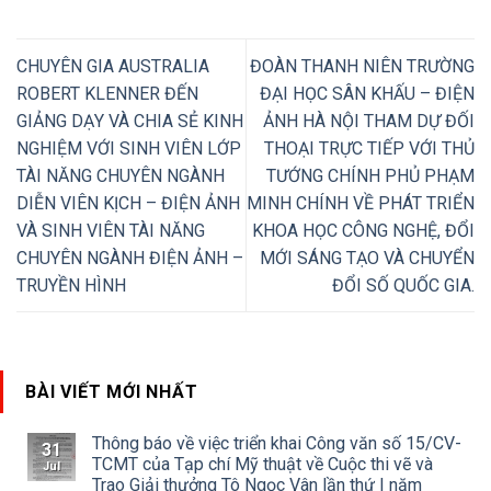
CHUYÊN GIA AUSTRALIA
ĐOÀN THANH NIÊN TRƯỜNG
ROBERT KLENNER ĐẾN
ĐẠI HỌC SÂN KHẤU – ĐIỆN
GIẢNG DẠY VÀ CHIA SẺ KINH
ẢNH HÀ NỘI THAM DỰ ĐỐI
NGHIỆM VỚI SINH VIÊN LỚP
THOẠI TRỰC TIẾP VỚI THỦ
TÀI NĂNG CHUYÊN NGÀNH
TƯỚNG CHÍNH PHỦ PHẠM
DIỄN VIÊN KỊCH – ĐIỆN ẢNH
MINH CHÍNH VỀ PHÁT TRIỂN
VÀ SINH VIÊN TÀI NĂNG
KHOA HỌC CÔNG NGHỆ, ĐỔI
CHUYÊN NGÀNH ĐIỆN ẢNH –
MỚI SÁNG TẠO VÀ CHUYỂN
TRUYỀN HÌNH
ĐỔI SỐ QUỐC GIA.
BÀI VIẾT MỚI NHẤT
Thông báo về việc triển khai Công văn số 15/CV-
31
TCMT của Tạp chí Mỹ thuật về Cuộc thi vẽ và
Jul
Trao Giải thưởng Tô Ngọc Vân lần thứ I năm