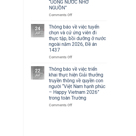
Cuộc
“UỐNG NƯỚC NHỚ
Hà
thi
NGUỒN”
Nội
vẽ
tham
on
Comments Off
và
dự
ĐOÀN
Trao
Hội
THANH
Thông báo về việc tuyển
Giải
nghị
24
NIÊN
thưởng
chọn và cử ứng viên đi
toàn
Jul
TRƯỜNG
Tô
thực tập, bồi dưỡng ở nước
quốc
ĐẠI
Ngọc
quán
ngoài năm 2026, Đề án
HỌC
Vân
triệt
1437
SÂN
lần
Nghị
KHẤU
thứ
on
Comments Off
quyết
–
I
Thông
Hội
ĐIỆN
năm
báo
Thông báo về việc triển
nghị
22
ẢNH
2026,
về
khai thực hiện Giải thưởng
lần
Jul
HÀ
chủ
việc
thứ
truyền thông về quyền con
NỘI:
đề
tuyển
ba
người “Việt Nam hạnh phúc
HÀNH
“Sắc
chọn
Ban
– Happy Vietnam 2026”
TRÌNH
màu
và
Chấp
trong toàn Trường
TRI
Kỷ
cử
hành
ÂN
nguyên
ứng
Trung
on
Comments Off
CÁC
mới”
viên
ương
Thông
ANH
đi
Đảng
báo
HÙNG
thực
khóa
về
LIỆT
tập,
XIV
việc
SĨ
bồi
triển
–
dưỡng
khai