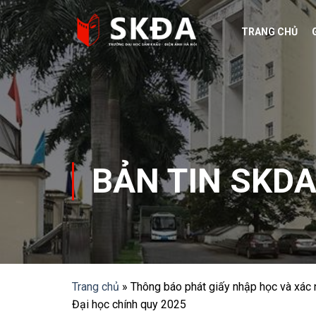
Skip
to
TRANG CHỦ
content
BẢN TIN SKD
Trang chủ
»
Thông báo phát giấy nhập học và xác nh
Đại học chính quy 2025