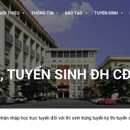
GIỚI THIỆU
THÔNG TIN
ĐÀO TẠO
TUYỂN SINH
A
,
TUYỂN SINH ĐH C
ận nhập học trực tuyến đối với thí sinh trúng tuyển kỳ thi tuyển 