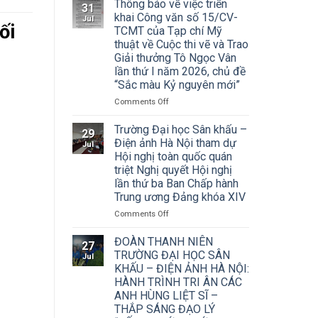
Thông báo về việc triển
31
khai Công văn số 15/CV-
Jul
ối
TCMT của Tạp chí Mỹ
thuật về Cuộc thi vẽ và Trao
Giải thưởng Tô Ngọc Vân
lần thứ I năm 2026, chủ đề
“Sắc màu Kỷ nguyên mới”
on
Comments Off
Thông
báo
Trường Đại học Sân khấu –
29
về
Điện ảnh Hà Nội tham dự
Jul
việc
Hội nghị toàn quốc quán
triển
triệt Nghị quyết Hội nghị
khai
lần thứ ba Ban Chấp hành
Công
Trung ương Đảng khóa XIV
văn
số
on
Comments Off
15/CV-
Trường
TCMT
Đại
ĐOÀN THANH NIÊN
27
của
học
TRƯỜNG ĐẠI HỌC SÂN
Jul
Tạp
Sân
KHẤU – ĐIỆN ẢNH HÀ NỘI:
chí
khấu
HÀNH TRÌNH TRI ÂN CÁC
Mỹ
–
ANH HÙNG LIỆT SĨ –
thuật
Điện
về
THẮP SÁNG ĐẠO LÝ
ảnh