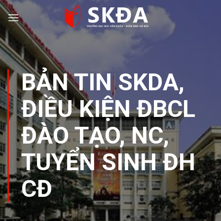
Skip
to
content
BẢN TIN SKDA
,
ĐIỀU KIỆN ĐBCL
ĐÀO TẠO, NC
,
TUYỂN SINH ĐH
CĐ