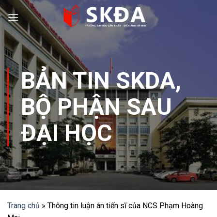
Skip
to
content
BẢN TIN SKDA
,
BỘ PHẬN SAU
ĐẠI HỌC
Trang chủ
»
Thông tin luận án tiến sĩ của NCS Phạm Hoàng