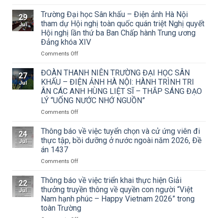
Thông
báo
Trường Đại học Sân khấu – Điện ảnh Hà Nội
29
về
tham dự Hội nghị toàn quốc quán triệt Nghị quyết
Jul
việc
Hội nghị lần thứ ba Ban Chấp hành Trung ương
triển
Đảng khóa XIV
khai
Công
on
Comments Off
văn
Trường
số
Đại
ĐOÀN THANH NIÊN TRƯỜNG ĐẠI HỌC SÂN
27
15/CV-
học
KHẤU – ĐIỆN ẢNH HÀ NỘI: HÀNH TRÌNH TRI
Jul
TCMT
Sân
ÂN CÁC ANH HÙNG LIỆT SĨ – THẮP SÁNG ĐẠO
của
khấu
LÝ “UỐNG NƯỚC NHỚ NGUỒN”
Tạp
–
chí
Điện
on
Comments Off
Mỹ
ảnh
ĐOÀN
thuật
Hà
THANH
Thông báo về việc tuyển chọn và cử ứng viên đi
24
về
Nội
NIÊN
thực tập, bồi dưỡng ở nước ngoài năm 2026, Đề
Jul
Cuộc
tham
TRƯỜNG
án 1437
thi
dự
ĐẠI
vẽ
Hội
on
Comments Off
HỌC
và
nghị
Thông
SÂN
Trao
toàn
báo
KHẤU
Thông báo về việc triển khai thực hiện Giải
22
Giải
quốc
về
–
thưởng truyền thông về quyền con người “Việt
Jul
thưởng
quán
việc
ĐIỆN
Nam hạnh phúc – Happy Vietnam 2026” trong
Tô
triệt
tuyển
ẢNH
toàn Trường
Ngọc
Nghị
chọn
HÀ