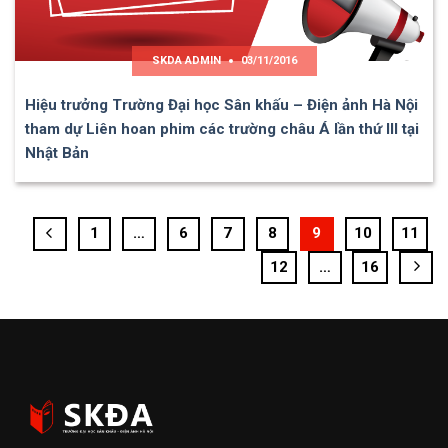
SKDA ADMIN
03/11/2016
Hiệu trưởng Trường Đại học Sân khấu – Điện ảnh Hà Nội
tham dự Liên hoan phim các trường châu Á lần thứ III tại
Nhật Bản
1
…
6
7
8
9
10
11
12
…
16