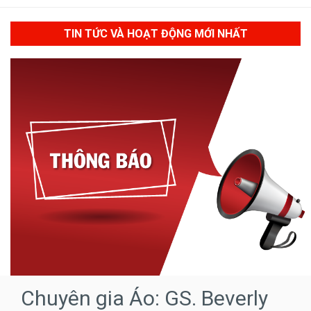
TIN TỨC VÀ HOẠT ĐỘNG MỚI NHẤT
Chuyên gia Áo: GS. Beverly