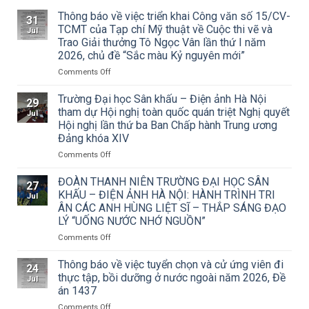
Thông báo về việc triển khai Công văn số 15/CV-
31
TCMT của Tạp chí Mỹ thuật về Cuộc thi vẽ và
Jul
Trao Giải thưởng Tô Ngọc Vân lần thứ I năm
2026, chủ đề “Sắc màu Kỷ nguyên mới”
on
Comments Off
Thông
báo
Trường Đại học Sân khấu – Điện ảnh Hà Nội
29
về
tham dự Hội nghị toàn quốc quán triệt Nghị quyết
Jul
việc
Hội nghị lần thứ ba Ban Chấp hành Trung ương
triển
Đảng khóa XIV
khai
Công
on
Comments Off
văn
Trường
số
Đại
ĐOÀN THANH NIÊN TRƯỜNG ĐẠI HỌC SÂN
27
15/CV-
học
KHẤU – ĐIỆN ẢNH HÀ NỘI: HÀNH TRÌNH TRI
Jul
TCMT
Sân
ÂN CÁC ANH HÙNG LIỆT SĨ – THẮP SÁNG ĐẠO
của
khấu
LÝ “UỐNG NƯỚC NHỚ NGUỒN”
Tạp
–
chí
Điện
on
Comments Off
Mỹ
ảnh
ĐOÀN
thuật
Hà
THANH
Thông báo về việc tuyển chọn và cử ứng viên đi
24
về
Nội
NIÊN
thực tập, bồi dưỡng ở nước ngoài năm 2026, Đề
Jul
Cuộc
tham
TRƯỜNG
án 1437
thi
dự
ĐẠI
vẽ
Hội
on
Comments Off
HỌC