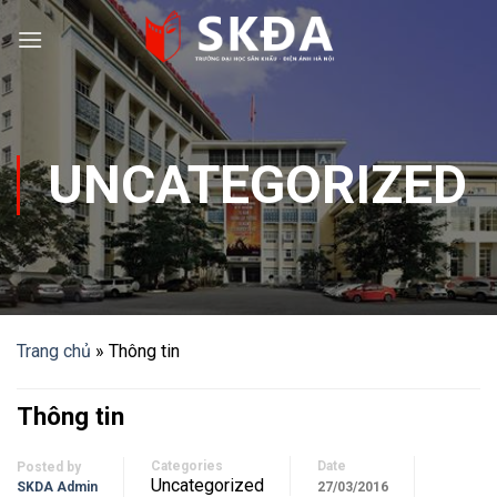
Skip
to
content
UNCATEGORIZED
Trang chủ
»
Thông tin
Thông tin
Categories
Date
Posted by
Uncategorized
SKDA Admin
27/03/2016