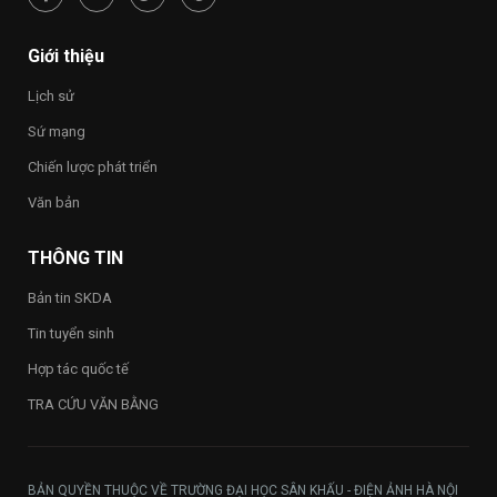
phúc
–
Happy
Giới thiệu
Vietnam
2026”
Lịch sử
trong
toàn
Sứ mạng
Trường
Chiến lược phát triển
Văn bản
THÔNG TIN
Bản tin SKDA
Tin tuyển sinh
Hợp tác quốc tế
TRA CỨU VĂN BẰNG
BẢN QUYỀN THUỘC VỀ TRƯỜNG ĐẠI HỌC SÂN KHẤU - ĐIỆN ẢNH HÀ NỘI