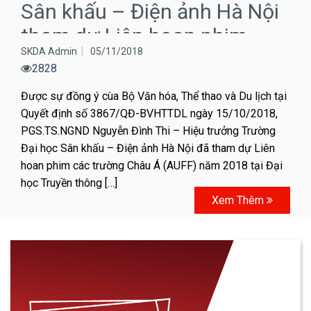
Sân khấu – Điện ảnh Hà Nội
tham dự Liên hoan phim
SKDA Admin
05/11/2018
các…
2828
Được sự đồng ý cùa Bộ Văn hóa, Thể thao và Du lịch tại
Quyết định số 3867/QĐ-BVHTTDL ngày 15/10/2018,
PGS.TS.NGND Nguyễn Đình Thi – Hiệu trưởng Trường
Đại học Sân khấu – Điện ảnh Hà Nội đã tham dự Liên
hoan phim các trường Châu Á (AUFF) năm 2018 tại Đại
học Truyền thông […]
Xem Thêm