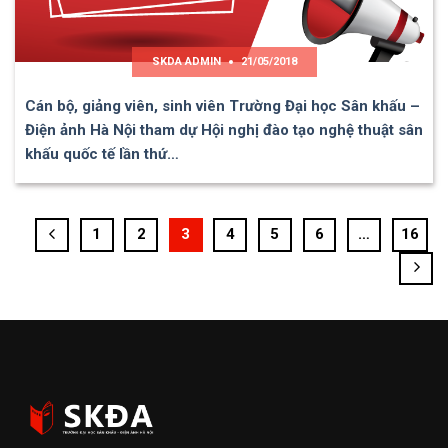
SKDA ADMIN
21/05/2018
Cán bộ, giảng viên, sinh viên Trường Đại học Sân khấu –
Điện ảnh Hà Nội tham dự Hội nghị đào tạo nghệ thuật sân
khấu quốc tế lần thứ…
1
2
3
4
5
6
…
16