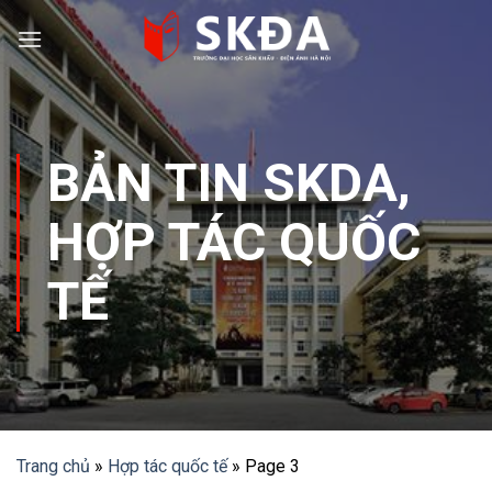
Skip
to
content
BẢN TIN SKDA
,
HỢP TÁC QUỐC
TẾ
Trang chủ
»
Hợp tác quốc tế
»
Page 3