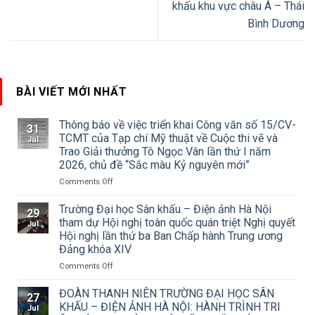
khấu khu vực châu Á – Thái
Bình Dương
BÀI VIẾT MỚI NHẤT
Thông báo về việc triển khai Công văn số 15/CV-
31
TCMT của Tạp chí Mỹ thuật về Cuộc thi vẽ và
Jul
Trao Giải thưởng Tô Ngọc Vân lần thứ I năm
2026, chủ đề “Sắc màu Kỷ nguyên mới”
on
Comments Off
Thông
báo
Trường Đại học Sân khấu – Điện ảnh Hà Nội
29
về
tham dự Hội nghị toàn quốc quán triệt Nghị quyết
Jul
việc
Hội nghị lần thứ ba Ban Chấp hành Trung ương
triển
Đảng khóa XIV
khai
Công
on
Comments Off
văn
Trường
số
Đại
ĐOÀN THANH NIÊN TRƯỜNG ĐẠI HỌC SÂN
27
15/CV-
học
KHẤU – ĐIỆN ẢNH HÀ NỘI: HÀNH TRÌNH TRI
Jul
TCMT
Sân