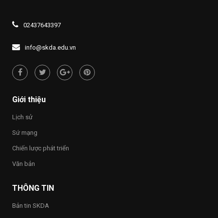
nguyên
Đảng
ngoài
THẮP
truyền
mới”
khóa
năm
SÁNG
thông
XIV
2026,
ĐẠO
về
02437643397
Đề
LÝ
quyền
án
“UỐNG
con
1437
NƯỚC
người
info@skda.edu.vn
NHỚ
“Việt
NGUỒN”
Nam
hạnh
phúc
–
Happy
Giới thiệu
Vietnam
2026”
Lịch sử
trong
toàn
Sứ mạng
Trường
Chiến lược phát triển
Văn bản
THÔNG TIN
Bản tin SKDA