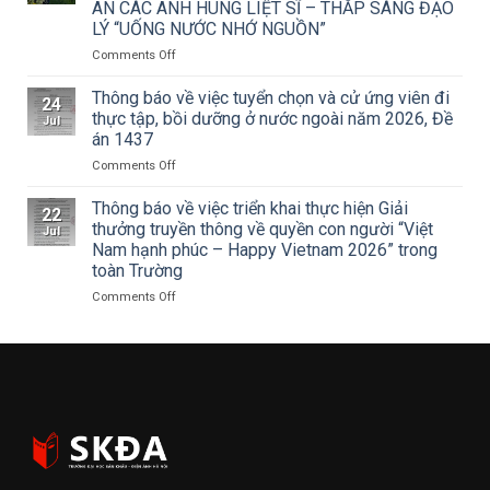
ÂN CÁC ANH HÙNG LIỆT SĨ – THẮP SÁNG ĐẠO
của
khấu
LÝ “UỐNG NƯỚC NHỚ NGUỒN”
Tạp
–
chí
Điện
on
Comments Off
Mỹ
ảnh
ĐOÀN
thuật
Hà
THANH
Thông báo về việc tuyển chọn và cử ứng viên đi
24
về
Nội
NIÊN
thực tập, bồi dưỡng ở nước ngoài năm 2026, Đề
Jul
Cuộc
tham
TRƯỜNG
án 1437
thi
dự
ĐẠI
vẽ
Hội
on
Comments Off
HỌC
và
nghị
Thông
SÂN
Trao
toàn
báo
KHẤU
Thông báo về việc triển khai thực hiện Giải
22
Giải
quốc
về
–
thưởng truyền thông về quyền con người “Việt
Jul
thưởng
quán
việc
ĐIỆN
Nam hạnh phúc – Happy Vietnam 2026” trong
Tô
triệt
tuyển
ẢNH
toàn Trường
Ngọc
Nghị
chọn
HÀ
Vân
quyết
và
NỘI:
on
Comments Off
lần
Hội
cử
HÀNH
Thông
thứ
nghị
ứng
TRÌNH
báo
I
lần
viên
TRI
về
năm
thứ
đi
ÂN
việc
2026,
ba
thực
CÁC
triển
chủ
Ban
tập,
ANH
khai
đề
Chấp
bồi
HÙNG
thực
“Sắc
hành
dưỡng
LIỆT
hiện
màu
Trung
ở
SĨ
Giải
Kỷ
ương
nước
–
thưởng