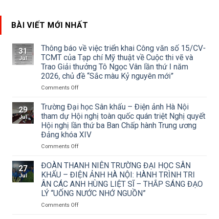
BÀI VIẾT MỚI NHẤT
Thông báo về việc triển khai Công văn số 15/CV-
31
TCMT của Tạp chí Mỹ thuật về Cuộc thi vẽ và
Jul
Trao Giải thưởng Tô Ngọc Vân lần thứ I năm
2026, chủ đề “Sắc màu Kỷ nguyên mới”
on
Comments Off
Thông
báo
Trường Đại học Sân khấu – Điện ảnh Hà Nội
29
về
tham dự Hội nghị toàn quốc quán triệt Nghị quyết
Jul
việc
Hội nghị lần thứ ba Ban Chấp hành Trung ương
triển
Đảng khóa XIV
khai
Công
on
Comments Off
văn
Trường
số
Đại
ĐOÀN THANH NIÊN TRƯỜNG ĐẠI HỌC SÂN
27
15/CV-
học
KHẤU – ĐIỆN ẢNH HÀ NỘI: HÀNH TRÌNH TRI
Jul
TCMT
Sân
ÂN CÁC ANH HÙNG LIỆT SĨ – THẮP SÁNG ĐẠO
của
khấu
LÝ “UỐNG NƯỚC NHỚ NGUỒN”
Tạp
–
chí
Điện
on
Comments Off
Mỹ
ảnh
ĐOÀN