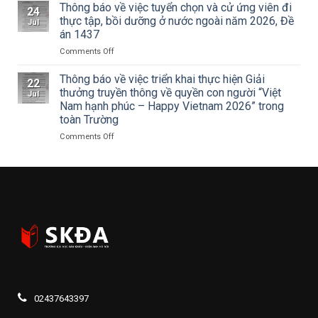
thuật
Hà
THANH
Thông báo về việc tuyển chọn và cử ứng viên đi
24
về
Nội
NIÊN
thực tập, bồi dưỡng ở nước ngoài năm 2026, Đề
Jul
Cuộc
tham
TRƯỜNG
án 1437
thi
dự
ĐẠI
vẽ
Hội
on
Comments Off
HỌC
và
nghị
Thông
SÂN
Trao
toàn
báo
KHẤU
Thông báo về việc triển khai thực hiện Giải
22
Giải
quốc
về
–
thưởng truyền thông về quyền con người “Việt
Jul
thưởng
quán
việc
ĐIỆN
Nam hạnh phúc – Happy Vietnam 2026” trong
Tô
triệt
tuyển
ẢNH
toàn Trường
Ngọc
Nghị
chọn
HÀ
Vân
quyết
và
NỘI:
on
Comments Off
lần
Hội
cử
HÀNH
Thông
thứ
nghị
ứng
TRÌNH
báo
I
lần
viên
TRI
về
năm
thứ
đi
ÂN
việc
2026,
ba
thực
CÁC
triển
chủ
Ban
tập,
ANH
khai
đề
Chấp
bồi
HÙNG
thực
“Sắc
hành
dưỡng
LIỆT
hiện
màu
Trung
ở
SĨ
Giải
Kỷ
ương
nước
–
thưởng
nguyên
Đảng
ngoài
THẮP
truyền
mới”
khóa
năm
SÁNG
thông
XIV
2026,
ĐẠO
về
02437643397
Đề
LÝ
quyền
án
“UỐNG
con