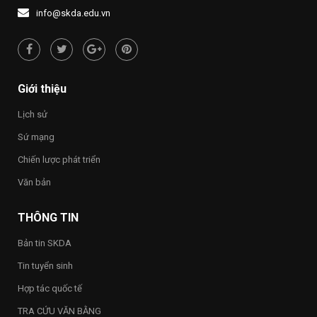
1437
NƯỚC
người
info@skda.edu.vn
NHỚ
“Việt
NGUỒN”
Nam
hạnh
phúc
–
Happy
Giới thiệu
Vietnam
2026”
Lịch sử
trong
toàn
Sứ mạng
Trường
Chiến lược phát triển
Văn bản
THÔNG TIN
Bản tin SKDA
Tin tuyển sinh
Hợp tác quốc tế
TRA CỨU VĂN BẰNG