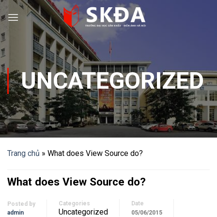
Skip
to
content
UNCATEGORIZED
Trang chủ
»
What does View Source do?
What does View Source do?
Categories
Date
Posted by
Uncategorized
admin
05/06/2015