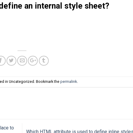
efine an internal style sheet?
ted in Uncategorized. Bookmark the
permalink
.
lace to
Which HTML attribute is used to define inline style