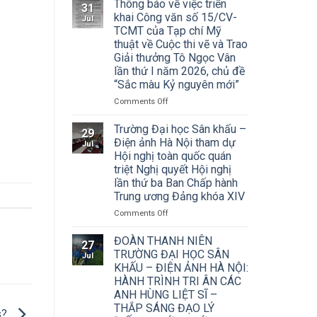
Thông báo về việc triển
31
khai Công văn số 15/CV-
Jul
TCMT của Tạp chí Mỹ
thuật về Cuộc thi vẽ và Trao
Giải thưởng Tô Ngọc Vân
lần thứ I năm 2026, chủ đề
“Sắc màu Kỷ nguyên mới”
on
Comments Off
Thông
báo
Trường Đại học Sân khấu –
29
về
Điện ảnh Hà Nội tham dự
Jul
việc
Hội nghị toàn quốc quán
triển
triệt Nghị quyết Hội nghị
khai
lần thứ ba Ban Chấp hành
Công
Trung ương Đảng khóa XIV
văn
số
on
Comments Off
15/CV-
Trường
TCMT
Đại
ĐOÀN THANH NIÊN
27
của
học
TRƯỜNG ĐẠI HỌC SÂN
Jul
Tạp
Sân
KHẤU – ĐIỆN ẢNH HÀ NỘI:
chí
khấu
HÀNH TRÌNH TRI ÂN CÁC
Mỹ
–
ANH HÙNG LIỆT SĨ –
thuật
Điện
về
THẮP SÁNG ĐẠO LÝ
ảnh
s?