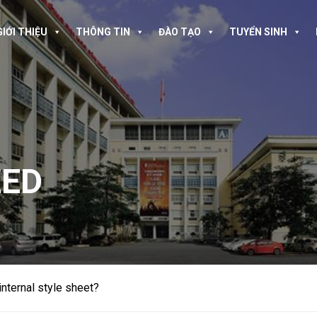
GIỚI THIỆU
THÔNG TIN
ĐÀO TẠO
TUYỂN SINH
ZED
nternal style sheet?