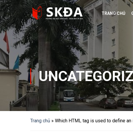
Skip
to
TRANG CHỦ
content
UNCATEGORI
Trang chủ
»
Which HTML tag is used to define an i