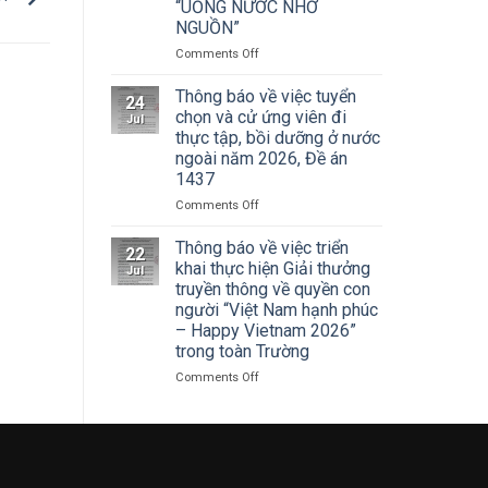
Cuộc
“UỐNG NƯỚC NHỚ
Hà
thi
NGUỒN”
Nội
vẽ
tham
on
Comments Off
và
dự
ĐOÀN
Trao
Hội
THANH
Thông báo về việc tuyển
Giải
nghị
24
NIÊN
thưởng
chọn và cử ứng viên đi
toàn
Jul
TRƯỜNG
Tô
thực tập, bồi dưỡng ở nước
quốc
ĐẠI
Ngọc
quán
ngoài năm 2026, Đề án
HỌC
Vân
triệt
1437
SÂN
lần
Nghị
KHẤU
thứ
on
Comments Off
quyết
–
I
Thông
Hội
ĐIỆN
năm
báo
Thông báo về việc triển
nghị
22
ẢNH
2026,
về
khai thực hiện Giải thưởng
lần
Jul
HÀ
chủ
việc
thứ
truyền thông về quyền con
NỘI:
đề
tuyển
ba
người “Việt Nam hạnh phúc
HÀNH
“Sắc
chọn
Ban
– Happy Vietnam 2026”
TRÌNH
màu
và
Chấp
trong toàn Trường
TRI
Kỷ
cử
hành
ÂN
nguyên
ứng
Trung
on
Comments Off
CÁC
mới”
viên
ương
Thông
ANH
đi
Đảng
báo
HÙNG
thực
khóa
về
LIỆT
tập,
XIV
việc
SĨ
bồi
triển
–
dưỡng
khai