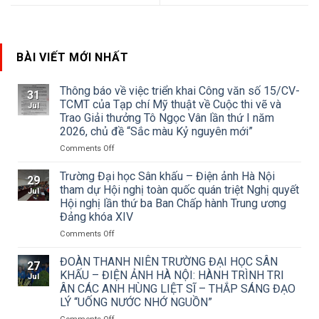
BÀI VIẾT MỚI NHẤT
Thông báo về việc triển khai Công văn số 15/CV-
31
TCMT của Tạp chí Mỹ thuật về Cuộc thi vẽ và
Jul
Trao Giải thưởng Tô Ngọc Vân lần thứ I năm
2026, chủ đề “Sắc màu Kỷ nguyên mới”
on
Comments Off
Thông
báo
Trường Đại học Sân khấu – Điện ảnh Hà Nội
29
về
tham dự Hội nghị toàn quốc quán triệt Nghị quyết
Jul
việc
Hội nghị lần thứ ba Ban Chấp hành Trung ương
triển
Đảng khóa XIV
khai
Công
on
Comments Off
văn
Trường
số
Đại
ĐOÀN THANH NIÊN TRƯỜNG ĐẠI HỌC SÂN
27
15/CV-
học
KHẤU – ĐIỆN ẢNH HÀ NỘI: HÀNH TRÌNH TRI
Jul
TCMT
Sân
ÂN CÁC ANH HÙNG LIỆT SĨ – THẮP SÁNG ĐẠO
của
khấu
LÝ “UỐNG NƯỚC NHỚ NGUỒN”
Tạp
–
chí
Điện
on