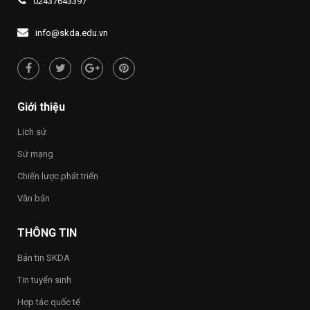
02437643397
Đề
LÝ
quyền
án
“UỐNG
con
1437
NƯỚC
người
info@skda.edu.vn
NHỚ
“Việt
NGUỒN”
Nam
hạnh
phúc
–
Happy
Giới thiệu
Vietnam
2026”
Lịch sử
trong
toàn
Sứ mạng
Trường
Chiến lược phát triển
Văn bản
THÔNG TIN
Bản tin SKDA
Tin tuyển sinh
Hợp tác quốc tế