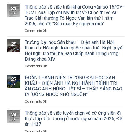
Thông báo về việc triển khai Công văn số 15/CV-
31
TCMT của Tạp chí Mỹ thuật về Cuộc thi vẽ và
Jul
Trao Giải thưởng Tô Ngọc Vân lần thứ I năm
2026, chủ đề “Sắc màu Kỷ nguyên mới”
on
Comments Off
Thông
báo
Trường Đại học Sân khấu – Điện ảnh Hà Nội
29
về
tham dự Hội nghị toàn quốc quán triệt Nghị quyết
Jul
việc
Hội nghị lần thứ ba Ban Chấp hành Trung ương
triển
Đảng khóa XIV
khai
Công
on
Comments Off
văn
Trường
số
Đại
ĐOÀN THANH NIÊN TRƯỜNG ĐẠI HỌC SÂN
27
15/CV-
học
KHẤU – ĐIỆN ẢNH HÀ NỘI: HÀNH TRÌNH TRI
Jul
TCMT
Sân
ÂN CÁC ANH HÙNG LIỆT SĨ – THẮP SÁNG ĐẠO
của
khấu
LÝ “UỐNG NƯỚC NHỚ NGUỒN”
Tạp
–
chí
Điện
on
Comments Off
Mỹ
ảnh
ĐOÀN
thuật
Hà
THANH
Thông báo về việc tuyển chọn và cử ứng viên đi
24
về
Nội
NIÊN
thực tập, bồi dưỡng ở nước ngoài năm 2026, Đề
Jul
Cuộc
tham
TRƯỜNG
án 1437
thi
dự
ĐẠI
vẽ
Hội
on
Comments Off
HỌC