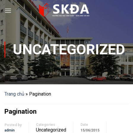
Skip
to
content
UNCATEGORIZED
Trang chủ
»
Pagination
Pagination
Categories
Date
Posted by
Uncategorized
admin
15/06/2015