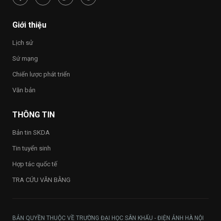
phúc
–
Happy
Giới thiệu
Vietnam
2026”
Lịch sử
trong
toàn
Sứ mạng
Trường
Chiến lược phát triển
Văn bản
THÔNG TIN
Bản tin SKDA
Tin tuyển sinh
Hợp tác quốc tế
TRA CỨU VĂN BẰNG
BẢN QUYỀN THUỘC VỀ TRƯỜNG ĐẠI HỌC SÂN KHẤU - ĐIỆN ẢNH HÀ NỘI