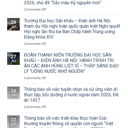
2026, chủ đề “Sắc màu Kỷ nguyên mới”
on
Comments Off
Thông
báo
Trường Đại học Sân khấu – Điện ảnh Hà Nội
29
về
tham dự Hội nghị toàn quốc quán triệt Nghị quyết
Jul
việc
Hội nghị lần thứ ba Ban Chấp hành Trung ương
triển
Đảng khóa XIV
khai
Công
on
Comments Off
văn
Trường
số
Đại
ĐOÀN THANH NIÊN TRƯỜNG ĐẠI HỌC SÂN
27
15/CV-
học
KHẤU – ĐIỆN ẢNH HÀ NỘI: HÀNH TRÌNH TRI
Jul
TCMT
Sân
ÂN CÁC ANH HÙNG LIỆT SĨ – THẮP SÁNG ĐẠO
của
khấu
LÝ “UỐNG NƯỚC NHỚ NGUỒN”
Tạp
–
chí
Điện
on
Comments Off
Mỹ
ảnh
ĐOÀN
thuật
Hà
THANH
Thông báo về việc tuyển chọn và cử ứng viên đi
24
về
Nội
NIÊN
thực tập, bồi dưỡng ở nước ngoài năm 2026, Đề
Jul
Cuộc
tham
TRƯỜNG
án 1437
thi
dự
ĐẠI
vẽ
Hội
on
Comments Off
HỌC
và
nghị
Thông
SÂN
Trao
toàn
báo
KHẤU
Thông báo về việc triển khai thực hiện Giải
22
Giải
quốc
về
–
thưởng truyền thông về quyền con người “Việt
Jul
thưởng
quán
việc
ĐIỆN