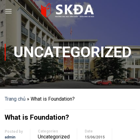
Skip
to
content
UNCATEGORIZED
Trang chủ
»
What is Foundation?
What is Foundation?
Categories
Date
Posted by
Uncategorized
admin
15/06/2015