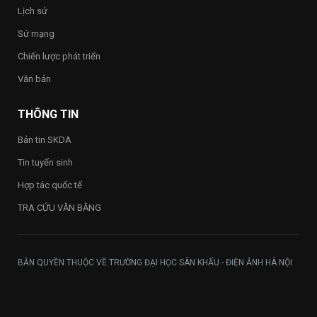
2026”
Lịch sử
trong
toàn
Sứ mạng
Trường
Chiến lược phát triển
Văn bản
THÔNG TIN
Bản tin SKDA
Tin tuyển sinh
Hợp tác quốc tế
TRA CỨU VĂN BẰNG
BẢN QUYỀN THUỘC VỀ TRƯỜNG ĐẠI HỌC SÂN KHẤU - ĐIỆN ẢNH HÀ NỘI