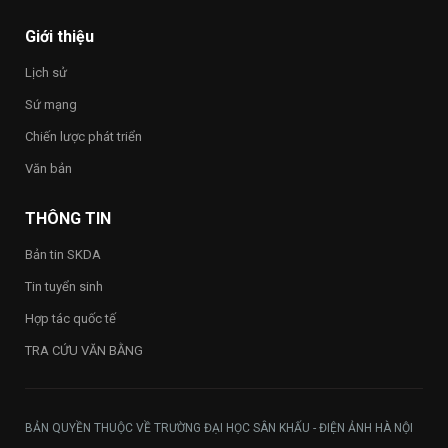
“Sắc
hành
LIỆT
màu
Trung
SĨ
Giới thiệu
Kỷ
ương
–
nguyên
Đảng
THẮP
Lịch sử
mới”
khóa
SÁNG
XIV
ĐẠO
Sứ mạng
LÝ
“UỐNG
Chiến lược phát triển
NƯỚC
NHỚ
Văn bản
NGUỒN”
THÔNG TIN
Bản tin SKDA
Tin tuyển sinh
Hợp tác quốc tế
TRA CỨU VĂN BẰNG
BẢN QUYỀN THUỘC VỀ TRƯỜNG ĐẠI HỌC SÂN KHẤU - ĐIỆN ẢNH HÀ NỘI