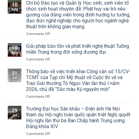
Chi bộ Đào tạo và Quản lý Học sinh, sinh viên tổ
10
chức sinh hoạt chuyên đề: Phát huy vai trò nêu
Aug
gương của đảng viên trong định hướng tư tưởng,
đạo đức nghề nghiệp cho người học ngành nghệ
thuật trên không gian mạng
on
Comments Off
Chi
bộ
Giải pháp bảo tồn và phát triển nghệ thuật Tuồng
10
Đào
miền Trung trong đời sống đương đại
Aug
tạo
on
Comments Off
và
Giải
Quản
pháp
Thông báo về việc triển khai Công văn số 15/CV-
lý
31
bảo
Học
TCMT của Tạp chí Mỹ thuật về Cuộc thi vẽ và
Jul
tồn
sinh,
Trao Giải thưởng Tô Ngọc Vân lần thứ I năm
và
sinh
2026, chủ đề “Sắc màu Kỷ nguyên mới”
phát
viên
triển
on
Comments Off
tổ
nghệ
Thông
chức
thuật
báo
sinh
Trường Đại học Sân khấu – Điện ảnh Hà Nội
29
Tuồng
về
hoạt
tham dự Hội nghị toàn quốc quán triệt Nghị quyết
Jul
miền
việc
chuyên
Hội nghị lần thứ ba Ban Chấp hành Trung ương
Trung
triển
đề:
Đảng khóa XIV
trong
khai
Phát
đời
Công
on
Comments Off
huy
sống
văn
Trường