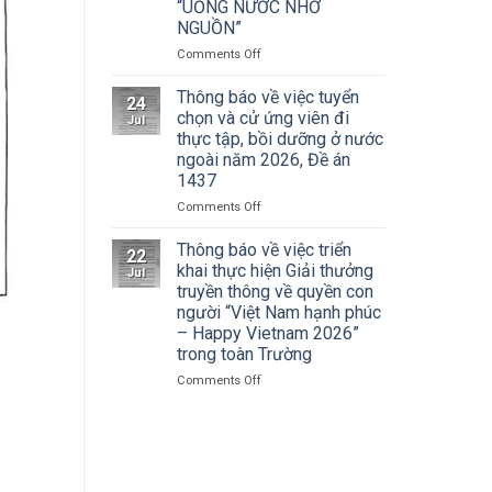
Cuộc
“UỐNG NƯỚC NHỚ
Hà
thi
NGUỒN”
Nội
vẽ
tham
on
Comments Off
và
dự
ĐOÀN
Trao
Hội
THANH
Thông báo về việc tuyển
Giải
nghị
24
NIÊN
thưởng
chọn và cử ứng viên đi
toàn
Jul
TRƯỜNG
Tô
thực tập, bồi dưỡng ở nước
quốc
ĐẠI
Ngọc
quán
ngoài năm 2026, Đề án
HỌC
Vân
triệt
1437
SÂN
lần
Nghị
KHẤU
thứ
on
Comments Off
quyết
–
I
Thông
Hội
ĐIỆN
năm
báo
Thông báo về việc triển
nghị
22
ẢNH
2026,
về
khai thực hiện Giải thưởng
lần
Jul
HÀ
chủ
việc
thứ
truyền thông về quyền con
NỘI:
đề
tuyển
ba
người “Việt Nam hạnh phúc
HÀNH
“Sắc
chọn
Ban
– Happy Vietnam 2026”
TRÌNH
màu
và
Chấp
trong toàn Trường
TRI
Kỷ
cử
hành
ÂN
nguyên
ứng
Trung
on
Comments Off
CÁC
mới”
viên
ương
Thông
ANH
đi
Đảng
báo
HÙNG
thực
khóa
về
LIỆT
tập,
XIV
việc
SĨ
bồi
triển
–
dưỡng
khai