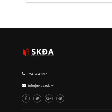
02437643397
info@skda.edu.vn