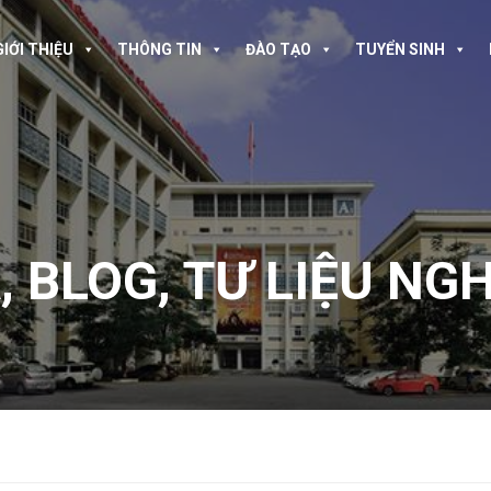
GIỚI THIỆU
THÔNG TIN
ĐÀO TẠO
TUYỂN SINH
A
,
BLOG
,
TƯ LIỆU NG