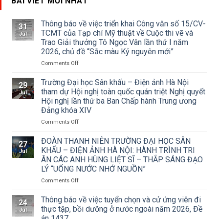
BÀI VIẾT MỚI NHẤT
Thông báo về việc triển khai Công văn số 15/CV-
31
TCMT của Tạp chí Mỹ thuật về Cuộc thi vẽ và
Jul
Trao Giải thưởng Tô Ngọc Vân lần thứ I năm
2026, chủ đề “Sắc màu Kỷ nguyên mới”
on
Comments Off
Thông
báo
Trường Đại học Sân khấu – Điện ảnh Hà Nội
29
về
tham dự Hội nghị toàn quốc quán triệt Nghị quyết
Jul
việc
Hội nghị lần thứ ba Ban Chấp hành Trung ương
triển
Đảng khóa XIV
khai
Công
on
Comments Off
văn
Trường
số
Đại
ĐOÀN THANH NIÊN TRƯỜNG ĐẠI HỌC SÂN
27
15/CV-
học
KHẤU – ĐIỆN ẢNH HÀ NỘI: HÀNH TRÌNH TRI
Jul
TCMT
Sân
ÂN CÁC ANH HÙNG LIỆT SĨ – THẮP SÁNG ĐẠO
của
khấu
LÝ “UỐNG NƯỚC NHỚ NGUỒN”
Tạp
–
chí
Điện
on
Comments Off
Mỹ
ảnh
ĐOÀN
thuật
Hà
THANH
Thông báo về việc tuyển chọn và cử ứng viên đi
24
về
Nội
NIÊN
thực tập, bồi dưỡng ở nước ngoài năm 2026, Đề
Jul
Cuộc
tham
TRƯỜNG
án 1437