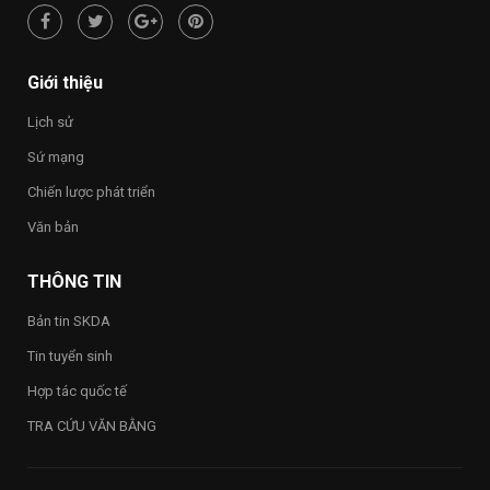
hạnh
phúc
–
Happy
Giới thiệu
Vietnam
2026”
Lịch sử
trong
toàn
Sứ mạng
Trường
Chiến lược phát triển
Văn bản
THÔNG TIN
Bản tin SKDA
Tin tuyển sinh
Hợp tác quốc tế
TRA CỨU VĂN BẰNG