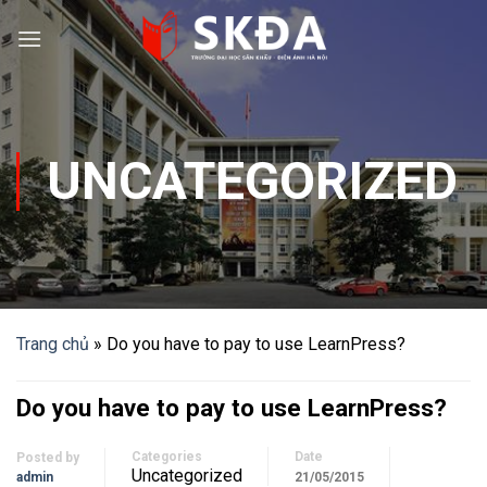
Skip
to
content
UNCATEGORIZED
Trang chủ
»
Do you have to pay to use LearnPress?
Do you have to pay to use LearnPress?
Categories
Date
Posted by
Uncategorized
admin
21/05/2015