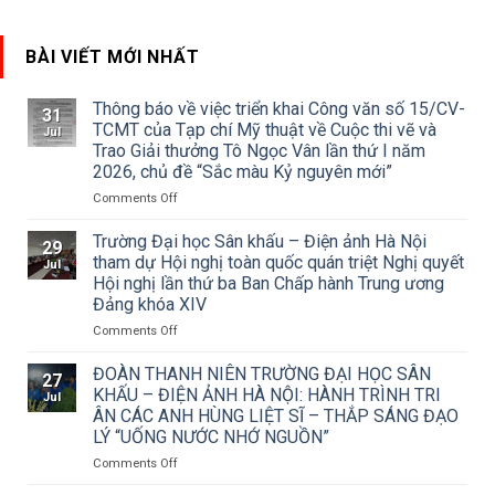
BÀI VIẾT MỚI NHẤT
Thông báo về việc triển khai Công văn số 15/CV-
31
TCMT của Tạp chí Mỹ thuật về Cuộc thi vẽ và
Jul
Trao Giải thưởng Tô Ngọc Vân lần thứ I năm
2026, chủ đề “Sắc màu Kỷ nguyên mới”
on
Comments Off
Thông
báo
Trường Đại học Sân khấu – Điện ảnh Hà Nội
29
về
tham dự Hội nghị toàn quốc quán triệt Nghị quyết
Jul
việc
Hội nghị lần thứ ba Ban Chấp hành Trung ương
triển
Đảng khóa XIV
khai
Công
on
Comments Off
văn
Trường
số
Đại
ĐOÀN THANH NIÊN TRƯỜNG ĐẠI HỌC SÂN
27
15/CV-
học
KHẤU – ĐIỆN ẢNH HÀ NỘI: HÀNH TRÌNH TRI
Jul
TCMT
Sân
ÂN CÁC ANH HÙNG LIỆT SĨ – THẮP SÁNG ĐẠO
của
khấu
LÝ “UỐNG NƯỚC NHỚ NGUỒN”
Tạp
–
chí
Điện
on
Comments Off
Mỹ
ảnh
ĐOÀN