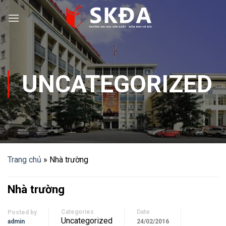
Skip
to
content
UNCATEGORIZED
Trang chủ
»
Nhà trường
Nhà trường
Categories
Date
Posted by
Uncategorized
admin
24/02/2016