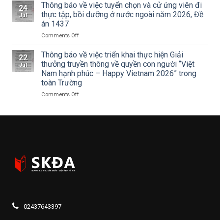
thuật
Hà
THANH
Thông báo về việc tuyển chọn và cử ứng viên đi
24
về
Nội
NIÊN
thực tập, bồi dưỡng ở nước ngoài năm 2026, Đề
Jul
Cuộc
tham
TRƯỜNG
án 1437
thi
dự
ĐẠI
vẽ
Hội
on
Comments Off
HỌC
và
nghị
Thông
SÂN
Trao
toàn
báo
KHẤU
Thông báo về việc triển khai thực hiện Giải
22
Giải
quốc
về
–
thưởng truyền thông về quyền con người “Việt
Jul
thưởng
quán
việc
ĐIỆN
Nam hạnh phúc – Happy Vietnam 2026” trong
Tô
triệt
tuyển
ẢNH
toàn Trường
Ngọc
Nghị
chọn
HÀ
Vân
quyết
và
NỘI:
on
Comments Off
lần
Hội
cử
HÀNH
Thông
thứ
nghị
ứng
TRÌNH
báo
I
lần
viên
TRI
về
năm
thứ
đi
ÂN
việc
2026,
ba
thực
CÁC
triển
chủ
Ban
tập,
ANH
khai
đề
Chấp
bồi
HÙNG
thực
“Sắc
hành
dưỡng
LIỆT
hiện
màu
Trung
ở
SĨ
Giải
Kỷ
ương
nước
–
thưởng
nguyên
Đảng
ngoài
THẮP
truyền
mới”
khóa
năm
SÁNG
thông
XIV
2026,
ĐẠO
về
02437643397
Đề
LÝ
quyền
án
“UỐNG
con