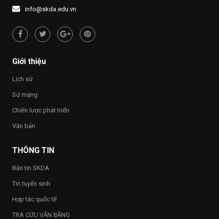
1437
NƯỚC
người
info@skda.edu.vn
NHỚ
“Việt
NGUỒN”
Nam
hạnh
phúc
–
Happy
Giới thiệu
Vietnam
2026”
Lịch sử
trong
toàn
Sứ mạng
Trường
Chiến lược phát triển
Văn bản
THÔNG TIN
Bản tin SKDA
Tin tuyển sinh
Hợp tác quốc tế
TRA CỨU VĂN BẰNG