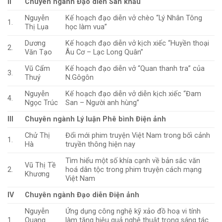
II
Chuyên ngành Đạo diễn Sân khấu
Nguyễn
Kế hoạch đạo diễn vở chèo “Lý Nhân Tông
1.
Thị Lụa
học làm vua”
Dương
Kế hoạch đạo diễn vở kịch xiếc “Huyền thoại
2.
Văn Tạo
Âu Cơ – Lạc Long Quân”
Vũ Cẩm
Kế hoạch đạo diễn vở “Quan thanh tra” của
3.
Thuý
N.Gôgôn
Nguyễn
Kế hoạch đạo diễn vở diễn kịch xiếc “Đam
4.
Ngọc Trúc
San – Người anh hùng”
III
Chuyên ngành Lý luận Phê bình Điện ảnh
Chử Thị
Đổi mới phim truyện Việt Nam trong bối cảnh
1.
Hà
truyền thông hiện nay
Tìm hiểu một số khía cạnh về bản sắc văn
Vũ Thị Tề
2.
hoá dân tộc trong phim truyện cách mạng
Khương
Việt Nam
IV
Chuyên ngành Đạo diễn Điện ảnh
Nguyễn
Ứng dụng công nghệ kỹ xảo đồ hoạ vi tính
1.
Quang
làm tăng hiệu quả nghệ thuật trong sáng tác