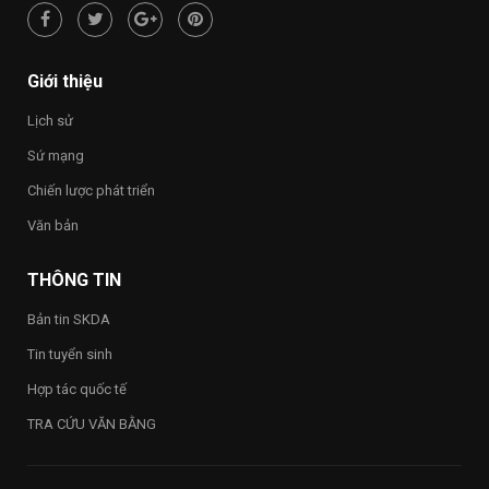
hạnh
phúc
–
Happy
Giới thiệu
Vietnam
2026”
Lịch sử
trong
toàn
Sứ mạng
Trường
Chiến lược phát triển
Văn bản
THÔNG TIN
Bản tin SKDA
Tin tuyển sinh
Hợp tác quốc tế
TRA CỨU VĂN BẰNG