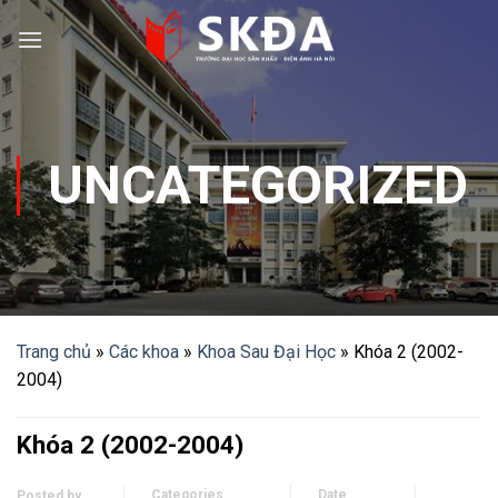
Skip
to
content
UNCATEGORIZED
Trang chủ
»
Các khoa
»
Khoa Sau Đại Học
»
Khóa 2 (2002-
2004)
Khóa 2 (2002-2004)
Categories
Date
Posted by