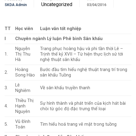
Uncategorized
SKDA Admin
03/04/2016
TT
Học viên
Luận văn tốt nghiệp
I
Chuyên ngành Lý luận Phê bình Sân khấu
Nguyễn
Trang phục hoàng hậu và phi tần thời Lê –
1.
Thị Thu
Trịnh thế kỷ XVII – Từ hiện thực lịch sử tới
Hà
nghệ thuật sân khấu
Hoàng
Bước đầu tìm hiểu nghệ thuật trang trí trong
2.
Song Hào
sân khấu Tuồng
Lê
3.
Về sân khấu truyền thanh
Nghiêm
Thiều Thị
Sự hình thành và phát triển của kịch hát bài
4.
Hạnh
chòi từ góc độ đặc trưng thể loại
Nguyên
Vũ Đình
5.
Tìm hiểu hoá trang vẽ mặt trong tuồng
Toán