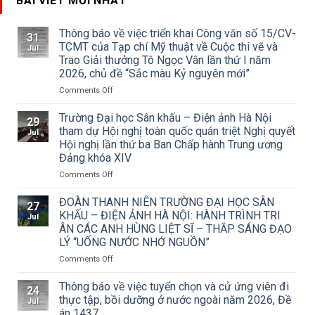
BÀI VIẾT MỚI NHẤT
Thông báo về việc triển khai Công văn số 15/CV-
31
TCMT của Tạp chí Mỹ thuật về Cuộc thi vẽ và
Jul
Trao Giải thưởng Tô Ngọc Vân lần thứ I năm
2026, chủ đề “Sắc màu Kỷ nguyên mới”
on
Comments Off
Thông
báo
Trường Đại học Sân khấu – Điện ảnh Hà Nội
29
về
tham dự Hội nghị toàn quốc quán triệt Nghị quyết
Jul
việc
Hội nghị lần thứ ba Ban Chấp hành Trung ương
triển
Đảng khóa XIV
khai
Công
on
Comments Off
văn
Trường
số
Đại
ĐOÀN THANH NIÊN TRƯỜNG ĐẠI HỌC SÂN
27
15/CV-
học
KHẤU – ĐIỆN ẢNH HÀ NỘI: HÀNH TRÌNH TRI
Jul
TCMT
Sân
ÂN CÁC ANH HÙNG LIỆT SĨ – THẮP SÁNG ĐẠO
của
khấu
LÝ “UỐNG NƯỚC NHỚ NGUỒN”
Tạp
–
chí
Điện
on
Comments Off
Mỹ
ảnh
ĐOÀN
thuật
Hà
THANH
Thông báo về việc tuyển chọn và cử ứng viên đi
24
về
Nội
NIÊN
thực tập, bồi dưỡng ở nước ngoài năm 2026, Đề
Jul
Cuộc
tham
TRƯỜNG
án 1437