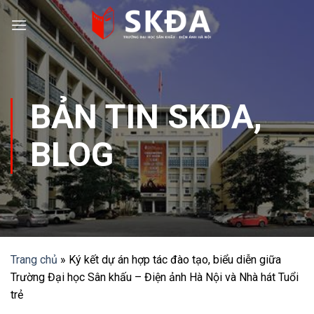
Skip
to
content
BẢN TIN SKDA
,
BLOG
Trang chủ
»
Ký kết dự án hợp tác đào tạo, biểu diễn giữa
Trường Đại học Sân khấu – Điện ảnh Hà Nội và Nhà hát Tuổi
trẻ