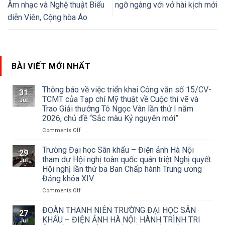
Âm nhạc và Nghệ thuật Biểu
ngỡ ngàng với vở hài kịch mới
diễn Viên, Cộng hòa Áo
BÀI VIẾT MỚI NHẤT
Thông báo về việc triển khai Công văn số 15/CV-
31
TCMT của Tạp chí Mỹ thuật về Cuộc thi vẽ và
Jul
Trao Giải thưởng Tô Ngọc Vân lần thứ I năm
2026, chủ đề “Sắc màu Kỷ nguyên mới”
on
Comments Off
Thông
báo
Trường Đại học Sân khấu – Điện ảnh Hà Nội
29
về
tham dự Hội nghị toàn quốc quán triệt Nghị quyết
Jul
việc
Hội nghị lần thứ ba Ban Chấp hành Trung ương
triển
Đảng khóa XIV
khai
Công
on
Comments Off
văn
Trường
số
Đại
ĐOÀN THANH NIÊN TRƯỜNG ĐẠI HỌC SÂN
27
15/CV-
học
KHẤU – ĐIỆN ẢNH HÀ NỘI: HÀNH TRÌNH TRI
Jul
TCMT
Sân