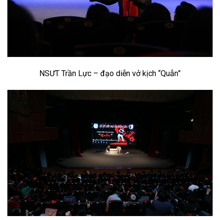
NSƯT Trần Lực – đạo diễn vở kịch “Quẫn”