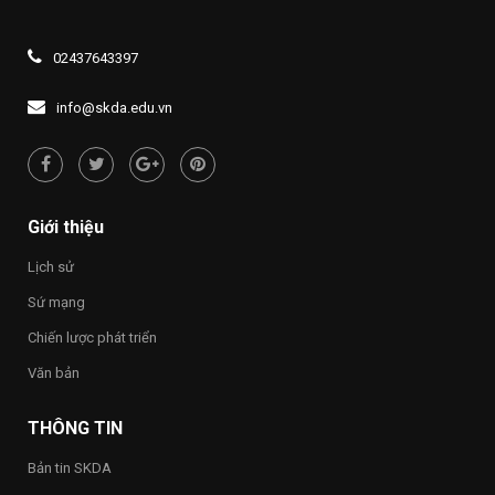
nguyên
Đảng
ngoài
THẮP
truyền
mới”
khóa
năm
SÁNG
thông
XIV
2026,
ĐẠO
về
02437643397
Đề
LÝ
quyền
án
“UỐNG
con
1437
NƯỚC
người
info@skda.edu.vn
NHỚ
“Việt
NGUỒN”
Nam
hạnh
phúc
–
Happy
Giới thiệu
Vietnam
2026”
Lịch sử
trong
toàn
Sứ mạng
Trường
Chiến lược phát triển
Văn bản
THÔNG TIN
Bản tin SKDA