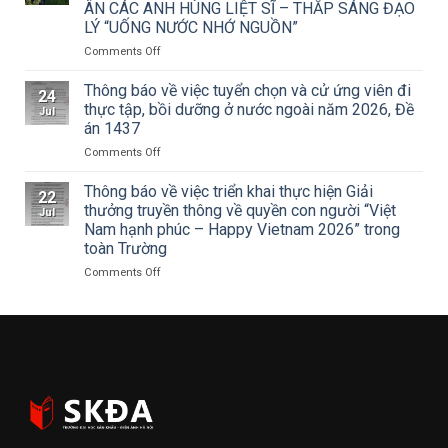
ÂN CÁC ANH HÙNG LIỆT SĨ – THẮP SÁNG ĐẠO
của
khấu
LÝ “UỐNG NƯỚC NHỚ NGUỒN”
Tạp
–
chí
Điện
on
Comments Off
Mỹ
ảnh
ĐOÀN
thuật
Hà
THANH
Thông báo về việc tuyển chọn và cử ứng viên đi
24
về
Nội
NIÊN
thực tập, bồi dưỡng ở nước ngoài năm 2026, Đề
Jul
Cuộc
tham
TRƯỜNG
án 1437
thi
dự
ĐẠI
vẽ
Hội
on
Comments Off
HỌC
và
nghị
Thông
SÂN
Trao
toàn
báo
KHẤU
Thông báo về việc triển khai thực hiện Giải
22
Giải
quốc
về
–
thưởng truyền thông về quyền con người “Việt
Jul
thưởng
quán
việc
ĐIỆN
Nam hạnh phúc – Happy Vietnam 2026” trong
Tô
triệt
tuyển
ẢNH
toàn Trường
Ngọc
Nghị
chọn
HÀ
Vân
quyết
và
NỘI:
on
Comments Off
lần
Hội
cử
HÀNH
Thông
thứ
nghị
ứng
TRÌNH
báo
I
lần
viên
TRI
về
năm
thứ
đi
ÂN
việc
2026,
ba
thực
CÁC
triển
chủ
Ban
tập,
ANH
khai
đề
Chấp
bồi
HÙNG
thực
“Sắc
hành
dưỡng
LIỆT
hiện
màu
Trung
ở
SĨ
Giải
Kỷ
ương
nước
–
thưởng