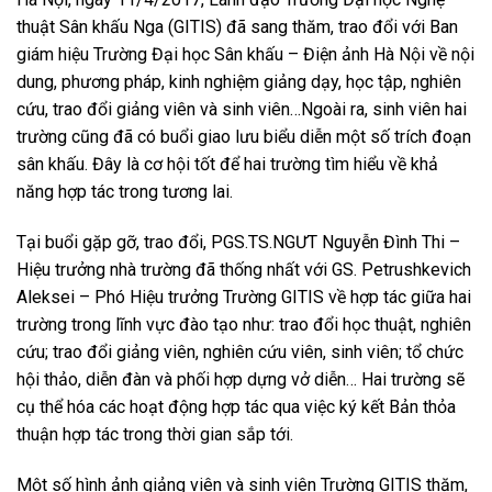
thuật Sân khấu Nga (GITIS) đã sang thăm, trao đổi với Ban
giám hiệu Trường Đại học Sân khấu – Điện ảnh Hà Nội về nội
dung, phương pháp, kinh nghiệm giảng dạy, học tập, nghiên
cứu, trao đổi giảng viên và sinh viên…Ngoài ra, sinh viên hai
trường cũng đã có buổi giao lưu biểu diễn một số trích đoạn
sân khấu. Đây là cơ hội tốt để hai trường tìm hiểu về khả
năng hợp tác trong tương lai.
Tại buổi gặp gỡ, trao đổi, PGS.TS.NGƯT Nguyễn Đình Thi –
Hiệu trưởng nhà trường đã thống nhất với GS. Petrushkevich
Aleksei – Phó Hiệu trưởng Trường GITIS về hợp tác giữa hai
trường trong lĩnh vực đào tạo như: trao đổi học thuật, nghiên
cứu; trao đổi giảng viên, nghiên cứu viên, sinh viên; tổ chức
hội thảo, diễn đàn và phối hợp dựng vở diễn… Hai trường sẽ
cụ thể hóa các hoạt động hợp tác qua việc ký kết Bản thỏa
thuận hợp tác trong thời gian sắp tới.
Một số hình ảnh giảng viên và sinh viên Trường GITIS thăm,