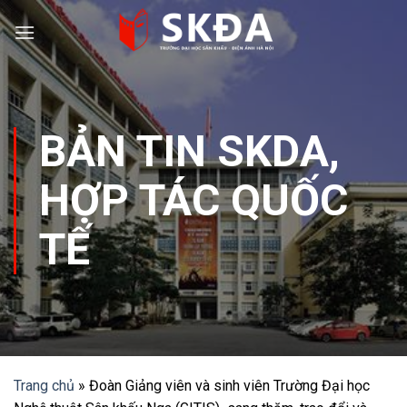
Skip
to
content
BẢN TIN SKDA
,
HỢP TÁC QUỐC
TẾ
Trang chủ
»
Đoàn Giảng viên và sinh viên Trường Đại học