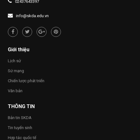
02437643397
Đề
LÝ
quyền
án
“UỐNG
con
1437
NƯỚC
người
info@skda.edu.vn
NHỚ
“Việt
NGUỒN”
Nam
hạnh
phúc
–
Happy
Giới thiệu
Vietnam
2026”
Lịch sử
trong
toàn
Sứ mạng
Trường
Chiến lược phát triển
Văn bản
THÔNG TIN
Bản tin SKDA
Tin tuyển sinh
Hợp tác quốc tế