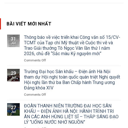
BÀI VIẾT MỚI NHẤT
Thông báo về việc triển khai Công văn số 15/CV-
31
TCMT của Tạp chí Mỹ thuật về Cuộc thi vẽ và
Jul
Trao Giải thưởng Tô Ngọc Vân lần thứ I năm
2026, chủ đề “Sắc màu Kỷ nguyên mới”
on
Comments Off
Thông
báo
Trường Đại học Sân khấu – Điện ảnh Hà Nội
29
về
tham dự Hội nghị toàn quốc quán triệt Nghị quyết
Jul
việc
Hội nghị lần thứ ba Ban Chấp hành Trung ương
triển
Đảng khóa XIV
khai
Công
on
Comments Off
văn
Trường
số
Đại
ĐOÀN THANH NIÊN TRƯỜNG ĐẠI HỌC SÂN
27
15/CV-
học
KHẤU – ĐIỆN ẢNH HÀ NỘI: HÀNH TRÌNH TRI
Jul
TCMT
Sân
ÂN CÁC ANH HÙNG LIỆT SĨ – THẮP SÁNG ĐẠO
của
khấu
LÝ “UỐNG NƯỚC NHỚ NGUỒN”
Tạp
–