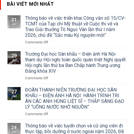
BÀI VIẾT MỚI NHẤT
Thông báo về việc triển khai Công văn số 15/CV-
31
TCMT của Tạp chí Mỹ thuật về Cuộc thi vẽ và
Jul
Trao Giải thưởng Tô Ngọc Vân lần thứ I năm
2026, chủ đề “Sắc màu Kỷ nguyên mới”
on
Comments Off
Thông
báo
Trường Đại học Sân khấu – Điện ảnh Hà Nội
29
về
tham dự Hội nghị toàn quốc quán triệt Nghị quyết
Jul
việc
Hội nghị lần thứ ba Ban Chấp hành Trung ương
triển
Đảng khóa XIV
khai
Công
on
Comments Off
văn
Trường
số
Đại
ĐOÀN THANH NIÊN TRƯỜNG ĐẠI HỌC SÂN
27
15/CV-
học
KHẤU – ĐIỆN ẢNH HÀ NỘI: HÀNH TRÌNH TRI
Jul
TCMT
Sân
ÂN CÁC ANH HÙNG LIỆT SĨ – THẮP SÁNG ĐẠO
của
khấu
LÝ “UỐNG NƯỚC NHỚ NGUỒN”
Tạp
–
chí
Điện
on
Comments Off
Mỹ
ảnh
ĐOÀN
thuật
Hà
THANH
Thông báo về việc tuyển chọn và cử ứng viên đi
24
về
Nội
NIÊN
thực tập, bồi dưỡng ở nước ngoài năm 2026, Đề
Jul
Cuộc
tham