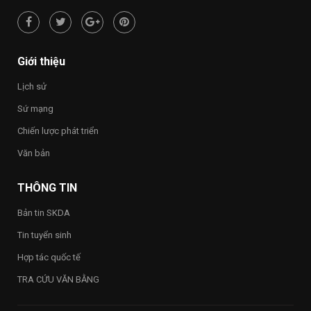
NGUỒN”
Nam
hạnh
phúc
–
Happy
Giới thiệu
Vietnam
2026”
Lịch sử
trong
toàn
Sứ mạng
Trường
Chiến lược phát triển
Văn bản
THÔNG TIN
Bản tin SKDA
Tin tuyển sinh
Hợp tác quốc tế
TRA CỨU VĂN BẰNG