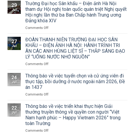
báo
Trường Đại học Sân khấu – Điện ảnh Hà Nội
29
về
tham dự Hội nghị toàn quốc quán triệt Nghị quyết
Jul
việc
Hội nghị lần thứ ba Ban Chấp hành Trung ương
triển
Đảng khóa XIV
khai
Công
on
Comments Off
văn
Trường
số
Đại
ĐOÀN THANH NIÊN TRƯỜNG ĐẠI HỌC SÂN
27
15/CV-
học
KHẤU – ĐIỆN ẢNH HÀ NỘI: HÀNH TRÌNH TRI
Jul
TCMT
Sân
ÂN CÁC ANH HÙNG LIỆT SĨ – THẮP SÁNG ĐẠO
của
khấu
LÝ “UỐNG NƯỚC NHỚ NGUỒN”
Tạp
–
chí
Điện
on
Comments Off
Mỹ
ảnh
ĐOÀN
thuật
Hà
THANH
Thông báo về việc tuyển chọn và cử ứng viên đi
24
về
Nội
NIÊN
thực tập, bồi dưỡng ở nước ngoài năm 2026, Đề
Jul
Cuộc
tham
TRƯỜNG
án 1437
thi
dự
ĐẠI
vẽ
Hội
on
Comments Off
HỌC
và
nghị
Thông
SÂN
Trao
toàn
báo
KHẤU
Thông báo về việc triển khai thực hiện Giải
22
Giải
quốc
về
–
thưởng truyền thông về quyền con người “Việt
Jul
thưởng
quán
việc
ĐIỆN
Nam hạnh phúc – Happy Vietnam 2026” trong
Tô
triệt
tuyển
ẢNH
toàn Trường
Ngọc
Nghị
chọn
HÀ
Vân
quyết
và
NỘI:
on
Comments Off
lần