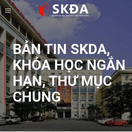
Skip
to
content
BẢN TIN SKDA
,
KHÓA HỌC NGẮN
HẠN
,
THƯ MỤC
CHUNG