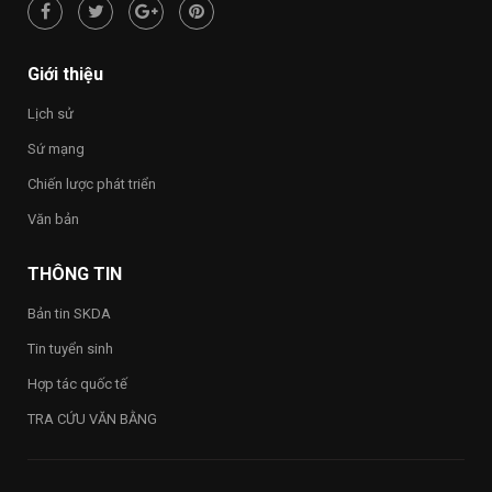
hạnh
phúc
–
Happy
Giới thiệu
Vietnam
2026”
Lịch sử
trong
toàn
Sứ mạng
Trường
Chiến lược phát triển
Văn bản
THÔNG TIN
Bản tin SKDA
Tin tuyển sinh
Hợp tác quốc tế
TRA CỨU VĂN BẰNG