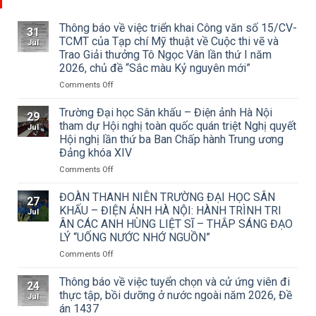
Thông báo về việc triển khai Công văn số 15/CV-
31
TCMT của Tạp chí Mỹ thuật về Cuộc thi vẽ và
Jul
Trao Giải thưởng Tô Ngọc Vân lần thứ I năm
2026, chủ đề “Sắc màu Kỷ nguyên mới”
on
Comments Off
Thông
báo
Trường Đại học Sân khấu – Điện ảnh Hà Nội
29
về
tham dự Hội nghị toàn quốc quán triệt Nghị quyết
Jul
việc
Hội nghị lần thứ ba Ban Chấp hành Trung ương
triển
Đảng khóa XIV
khai
Công
on
Comments Off
văn
Trường
số
Đại
ĐOÀN THANH NIÊN TRƯỜNG ĐẠI HỌC SÂN
27
15/CV-
học
KHẤU – ĐIỆN ẢNH HÀ NỘI: HÀNH TRÌNH TRI
Jul
TCMT
Sân
ÂN CÁC ANH HÙNG LIỆT SĨ – THẮP SÁNG ĐẠO
của
khấu
LÝ “UỐNG NƯỚC NHỚ NGUỒN”
Tạp
–
chí
Điện
on
Comments Off
Mỹ
ảnh
ĐOÀN
thuật
Hà
THANH
Thông báo về việc tuyển chọn và cử ứng viên đi
24
về
Nội
NIÊN
thực tập, bồi dưỡng ở nước ngoài năm 2026, Đề
Jul
Cuộc
tham
TRƯỜNG
án 1437
thi
dự
ĐẠI