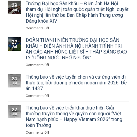
báo
Trường Đại học Sân khấu – Điện ảnh Hà Nội
29
về
tham dự Hội nghị toàn quốc quán triệt Nghị quyết
Jul
việc
Hội nghị lần thứ ba Ban Chấp hành Trung ương
triển
Đảng khóa XIV
khai
Công
on
Comments Off
văn
Trường
số
Đại
ĐOÀN THANH NIÊN TRƯỜNG ĐẠI HỌC SÂN
27
15/CV-
học
KHẤU – ĐIỆN ẢNH HÀ NỘI: HÀNH TRÌNH TRI
Jul
TCMT
Sân
ÂN CÁC ANH HÙNG LIỆT SĨ – THẮP SÁNG ĐẠO
của
khấu
LÝ “UỐNG NƯỚC NHỚ NGUỒN”
Tạp
–
chí
Điện
on
Comments Off
Mỹ
ảnh
ĐOÀN
thuật
Hà
THANH
Thông báo về việc tuyển chọn và cử ứng viên đi
24
về
Nội
NIÊN
thực tập, bồi dưỡng ở nước ngoài năm 2026, Đề
Jul
Cuộc
tham
TRƯỜNG
án 1437
thi
dự
ĐẠI
vẽ
Hội
on
Comments Off
HỌC
và
nghị
Thông
SÂN
Trao
toàn
báo
KHẤU
Thông báo về việc triển khai thực hiện Giải
22
Giải
quốc
về
–
thưởng truyền thông về quyền con người “Việt
Jul
thưởng
quán
việc
ĐIỆN
Nam hạnh phúc – Happy Vietnam 2026” trong
Tô
triệt
tuyển
ẢNH
toàn Trường
Ngọc
Nghị
chọn
HÀ
Vân
quyết
và
NỘI:
on
Comments Off
lần