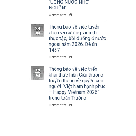
Cuộc
“UỐNG NƯỚC NHỚ
Hà
thi
NGUỒN”
Nội
vẽ
tham
on
Comments Off
và
dự
ĐOÀN
Trao
Hội
THANH
Thông báo về việc tuyển
Giải
nghị
24
NIÊN
thưởng
chọn và cử ứng viên đi
toàn
Jul
TRƯỜNG
Tô
thực tập, bồi dưỡng ở nước
quốc
ĐẠI
Ngọc
quán
ngoài năm 2026, Đề án
HỌC
Vân
triệt
1437
SÂN
lần
Nghị
KHẤU
thứ
on
Comments Off
quyết
–
I
Thông
Hội
ĐIỆN
năm
báo
Thông báo về việc triển
nghị
22
ẢNH
2026,
về
khai thực hiện Giải thưởng
lần
Jul
HÀ
chủ
việc
thứ
truyền thông về quyền con
NỘI:
đề
tuyển
ba
người “Việt Nam hạnh phúc
HÀNH
“Sắc
chọn
Ban
– Happy Vietnam 2026”
TRÌNH
màu
và
Chấp
trong toàn Trường
TRI
Kỷ
cử
hành
ÂN
nguyên
ứng
Trung
on
Comments Off
CÁC
mới”
viên
ương
Thông
ANH
đi
Đảng
báo
HÙNG
thực
khóa
về
LIỆT
tập,
XIV
việc
SĨ
bồi
triển
–
dưỡng
khai