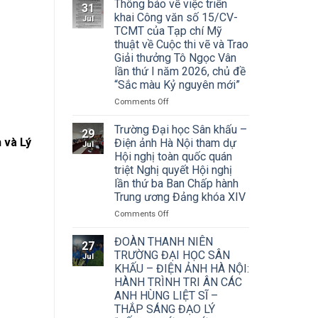
Thông báo về việc triển
31
khai Công văn số 15/CV-
Jul
TCMT của Tạp chí Mỹ
thuật về Cuộc thi vẽ và Trao
Giải thưởng Tô Ngọc Vân
lần thứ I năm 2026, chủ đề
“Sắc màu Kỷ nguyên mới”
on
Comments Off
Thông
báo
Trường Đại học Sân khấu –
29
về
 và Lý
Điện ảnh Hà Nội tham dự
Jul
việc
Hội nghị toàn quốc quán
triển
triệt Nghị quyết Hội nghị
khai
lần thứ ba Ban Chấp hành
Công
Trung ương Đảng khóa XIV
văn
số
on
Comments Off
15/CV-
Trường
TCMT
Đại
ĐOÀN THANH NIÊN
27
của
học
TRƯỜNG ĐẠI HỌC SÂN
Jul
Tạp
Sân
KHẤU – ĐIỆN ẢNH HÀ NỘI:
chí
khấu
HÀNH TRÌNH TRI ÂN CÁC
Mỹ
–
ANH HÙNG LIỆT SĨ –
thuật
Điện
về
THẮP SÁNG ĐẠO LÝ
ảnh