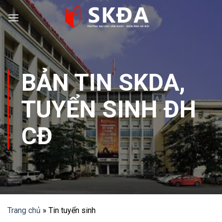
Skip
to
content
BẢN TIN SKDA
,
TUYỂN SINH ĐH
CĐ
Trang chủ
»
Tin tuyển sinh