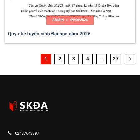
ADMIN
09/06/2026
Quy chế tuyển sinh Đại học năm 2026
1
2
3
4
…
27
02437643397