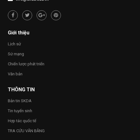
NHỚ
“Việt
NGUỒN”
Nam
hạnh
phúc
–
Happy
Giới thiệu
Vietnam
2026”
Lịch sử
trong
toàn
Sứ mạng
Trường
Chiến lược phát triển
Văn bản
THÔNG TIN
Bản tin SKDA
Tin tuyển sinh
Hợp tác quốc tế
TRA CỨU VĂN BẰNG