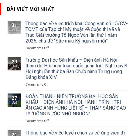
BÀI VIẾT MỚI NHẤT
Thông báo về việc triển khai Công văn số 15/CV-
31
TCMT của Tạp chí Mỹ thuật về Cuộc thi vẽ và
Jul
Trao Giải thưởng Tô Ngọc Vân lần thứ I năm
2026, chủ đề “Sắc màu Kỷ nguyên mới”
on
Comments Off
Thông
báo
Trường Đại học Sân khấu – Điện ảnh Hà Nội
29
về
tham dự Hội nghị toàn quốc quán triệt Nghị quyết
Jul
việc
Hội nghị lần thứ ba Ban Chấp hành Trung ương
triển
Đảng khóa XIV
khai
Công
on
Comments Off
văn
Trường
số
Đại
ĐOÀN THANH NIÊN TRƯỜNG ĐẠI HỌC SÂN
27
15/CV-
học
KHẤU – ĐIỆN ẢNH HÀ NỘI: HÀNH TRÌNH TRI
Jul
TCMT
Sân
ÂN CÁC ANH HÙNG LIỆT SĨ – THẮP SÁNG ĐẠO
của
khấu
LÝ “UỐNG NƯỚC NHỚ NGUỒN”
Tạp
–
chí
Điện
on
Comments Off
Mỹ
ảnh
ĐOÀN
thuật
Hà
THANH
Thông báo về việc tuyển chọn và cử ứng viên đi
24
về
Nội