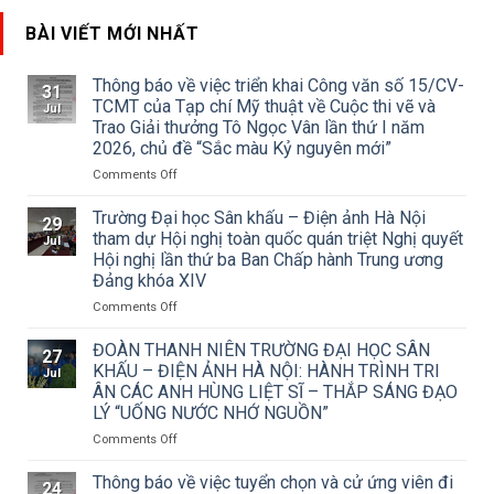
BÀI VIẾT MỚI NHẤT
Thông báo về việc triển khai Công văn số 15/CV-
31
TCMT của Tạp chí Mỹ thuật về Cuộc thi vẽ và
Jul
Trao Giải thưởng Tô Ngọc Vân lần thứ I năm
2026, chủ đề “Sắc màu Kỷ nguyên mới”
on
Comments Off
Thông
báo
Trường Đại học Sân khấu – Điện ảnh Hà Nội
29
về
tham dự Hội nghị toàn quốc quán triệt Nghị quyết
Jul
việc
Hội nghị lần thứ ba Ban Chấp hành Trung ương
triển
Đảng khóa XIV
khai
Công
on
Comments Off
văn
Trường
số
Đại
ĐOÀN THANH NIÊN TRƯỜNG ĐẠI HỌC SÂN
27
15/CV-
học
KHẤU – ĐIỆN ẢNH HÀ NỘI: HÀNH TRÌNH TRI
Jul
TCMT
Sân
ÂN CÁC ANH HÙNG LIỆT SĨ – THẮP SÁNG ĐẠO
của
khấu
LÝ “UỐNG NƯỚC NHỚ NGUỒN”
Tạp
–
chí
Điện
on
Comments Off
Mỹ
ảnh
ĐOÀN
thuật
Hà
THANH
Thông báo về việc tuyển chọn và cử ứng viên đi
24
về
Nội