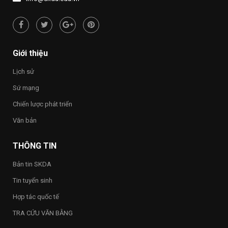
NHỚ
“Việt
NGUỒN”
Nam
hạnh
phúc
–
Happy
Giới thiệu
Vietnam
2026”
Lịch sử
trong
toàn
Sứ mạng
Trường
Chiến lược phát triển
Văn bản
THÔNG TIN
Bản tin SKDA
Tin tuyển sinh
Hợp tác quốc tế
TRA CỨU VĂN BẰNG