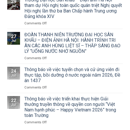
29
về
tham dự Hội nghị toàn quốc quán triệt Nghị quyết
Jul
việc
Hội nghị lần thứ ba Ban Chấp hành Trung ương
triển
Đảng khóa XIV
khai
Công
on
Comments Off
văn
Trường
số
Đại
ĐOÀN THANH NIÊN TRƯỜNG ĐẠI HỌC SÂN
27
15/CV-
học
KHẤU – ĐIỆN ẢNH HÀ NỘI: HÀNH TRÌNH TRI
Jul
TCMT
Sân
ÂN CÁC ANH HÙNG LIỆT SĨ – THẮP SÁNG ĐẠO
của
khấu
LÝ “UỐNG NƯỚC NHỚ NGUỒN”
Tạp
–
chí
Điện
on
Comments Off
Mỹ
ảnh
ĐOÀN
thuật
Hà
THANH
Thông báo về việc tuyển chọn và cử ứng viên đi
24
về
Nội
NIÊN
thực tập, bồi dưỡng ở nước ngoài năm 2026, Đề
Jul
Cuộc
tham
TRƯỜNG
án 1437
thi
dự
ĐẠI
vẽ
Hội
on
Comments Off
HỌC
và
nghị
Thông
SÂN
Trao
toàn
báo
KHẤU
Thông báo về việc triển khai thực hiện Giải
22
Giải
quốc
về
–
thưởng truyền thông về quyền con người “Việt
Jul
thưởng
quán
việc
ĐIỆN
Nam hạnh phúc – Happy Vietnam 2026” trong
Tô
triệt
tuyển
ẢNH
toàn Trường
Ngọc
Nghị
chọn
HÀ
Vân
quyết
và
NỘI:
on
Comments Off
lần
Hội
cử
HÀNH
Thông