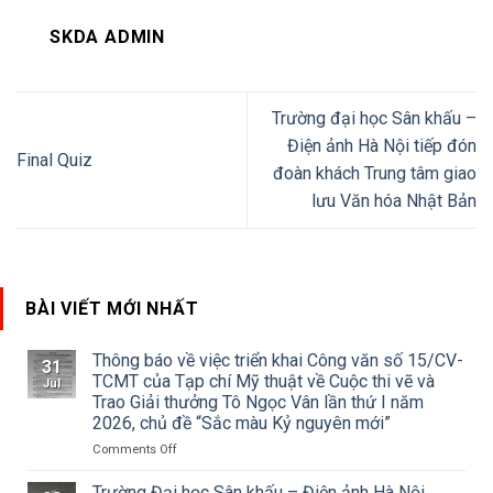
SKDA ADMIN
Trường đại học Sân khấu –
Điện ảnh Hà Nội tiếp đón
Final Quiz
đoàn khách Trung tâm giao
lưu Văn hóa Nhật Bản
BÀI VIẾT MỚI NHẤT
Thông báo về việc triển khai Công văn số 15/CV-
31
TCMT của Tạp chí Mỹ thuật về Cuộc thi vẽ và
Jul
Trao Giải thưởng Tô Ngọc Vân lần thứ I năm
2026, chủ đề “Sắc màu Kỷ nguyên mới”
on
Comments Off
Thông
báo
Trường Đại học Sân khấu – Điện ảnh Hà Nội