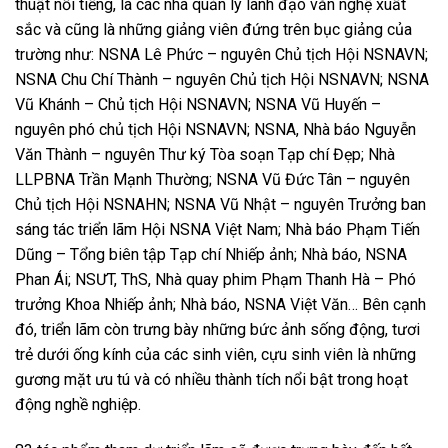
thuật nổi tiếng, là các nhà quản lý lãnh đạo văn nghệ xuất
sắc và cũng là những giảng viên đứng trên bục giảng của
trường như: NSNA Lê Phức – nguyên Chủ tịch Hội NSNAVN;
NSNA Chu Chí Thành – nguyên Chủ tịch Hội NSNAVN; NSNA
Vũ Khánh – Chủ tịch Hội NSNAVN; NSNA Vũ Huyến –
nguyên phó chủ tịch Hội NSNAVN; NSNA, Nhà báo Nguyễn
Văn Thành – nguyên Thư ký Tòa soạn Tạp chí Đẹp; Nhà
LLPBNA Trần Mạnh Thường; NSNA Vũ Đức Tân – nguyên
Chủ tịch Hội NSNAHN; NSNA Vũ Nhật – nguyên Trưởng ban
sáng tác triển lãm Hội NSNA Việt Nam; Nhà báo Phạm Tiến
Dũng – Tổng biên tập Tạp chí Nhiếp ảnh; Nhà báo, NSNA
Phan Ái; NSƯT, ThS, Nhà quay phim Phạm Thanh Hà – Phó
trưởng Khoa Nhiếp ảnh; Nhà báo, NSNA Việt Văn… Bên cạnh
đó, triển lãm còn trưng bày những bức ảnh sống động, tươi
trẻ dưới ống kính của các sinh viên, cựu sinh viên là những
gương mặt ưu tú và có nhiều thành tích nổi bật trong hoạt
động nghề nghiệp.