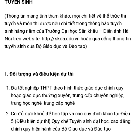
TUYỂN SINH
(Thông tin mang tính tham khảo, mọi chi tiết về thể thức thi
tuyển và môn thi được nêu chi tiết trong thông báo tuyển
sinh hằng năm của
Trường Đại học Sân khấu – Điện ảnh Hà
Nội
trên website: http://skda.edu.vn hoặc qua cổng thông tin
tuyển sinh của Bộ Giáo dục và Đào tạo)
I . Đ
ố
i t
ượ
ng và đi
ề
u ki
ệ
n d
ự
thi
Đã tốt nghiệp THPT theo hình thức giáo dục chính quy
hoặc giáo dục thường xuyên, trung cấp chuyên nghiệp,
trung học nghề, trung cấp nghề.
Có đủ sức khoẻ để học tập và các quy định khác tại Điều
5 (Điều kiện dự thi) Quy chế Tuyển sinh đại học, cao đẳng
chính quy hiện hành của Bộ Giáo dục và Đào tạo