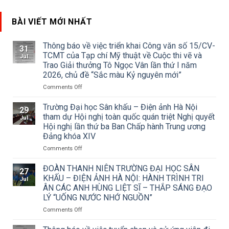
BÀI VIẾT MỚI NHẤT
Thông báo về việc triển khai Công văn số 15/CV-
31
TCMT của Tạp chí Mỹ thuật về Cuộc thi vẽ và
Jul
Trao Giải thưởng Tô Ngọc Vân lần thứ I năm
2026, chủ đề “Sắc màu Kỷ nguyên mới”
on
Comments Off
Thông
báo
Trường Đại học Sân khấu – Điện ảnh Hà Nội
29
về
tham dự Hội nghị toàn quốc quán triệt Nghị quyết
Jul
việc
Hội nghị lần thứ ba Ban Chấp hành Trung ương
triển
Đảng khóa XIV
khai
Công
on
Comments Off
văn
Trường
số
Đại
ĐOÀN THANH NIÊN TRƯỜNG ĐẠI HỌC SÂN
27
15/CV-
học
KHẤU – ĐIỆN ẢNH HÀ NỘI: HÀNH TRÌNH TRI
Jul
TCMT
Sân
ÂN CÁC ANH HÙNG LIỆT SĨ – THẮP SÁNG ĐẠO
của
khấu
LÝ “UỐNG NƯỚC NHỚ NGUỒN”
Tạp
–
chí
Điện
on
Comments Off
Mỹ
ảnh
ĐOÀN
thuật
Hà
THANH