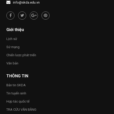
1437
NƯỚC
người
info@skda.edu.vn
NHỚ
“Việt
NGUỒN”
Nam
hạnh
phúc
–
Happy
Giới thiệu
Vietnam
2026”
Lịch sử
trong
toàn
Sứ mạng
Trường
Chiến lược phát triển
Văn bản
THÔNG TIN
Bản tin SKDA
Tin tuyển sinh
Hợp tác quốc tế
TRA CỨU VĂN BẰNG