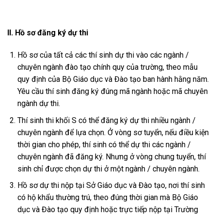
II. H
ồ
s
ơ
đă
ng k
ý
d
ự
thi
Hồ sơ của tất cả các thí sinh dự thi vào các ngành /
chuyên ngành đào tạo chính quy của trường, theo mẫu
quy định của Bộ Giáo dục và Đào tạo ban hành hằng năm.
Yêu cầu thí sinh đăng ký đúng mã ngành hoặc mã chuyên
ngành dự thi.
Thí sinh thi khối S có thể đăng ký dự thi nhiều ngành /
chuyên ngành để lựa chọn. Ở vòng sơ tuyển, nếu điều kiện
thời gian cho phép, thí sinh có thể dự thi các ngành /
chuyên ngành đã đăng ký. Nhưng ở vòng chung tuyển, thí
sinh chỉ được chọn dự thi ở một ngành / chuyên ngành.
Hồ sơ dự thi nộp tại Sở Giáo dục và Đào tạo, nơi thí sinh
có hộ khẩu thường trú, theo đúng thời gian mà Bộ Giáo
dục và Đào tạo quy định hoặc trực tiếp nộp tại Trường