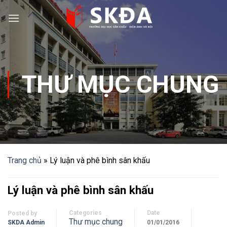
Skip
to
content
THƯ MỤC CHUNG
Trang chủ
»
Lý luận và phê bình sân khấu
Lý luận và phê bình sân khấu
Categories
Date
Posted by
Thư mục chung
SKDA Admin
01/01/2016