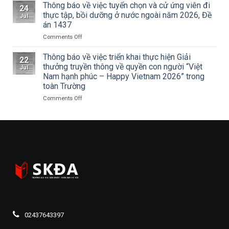
thuật
Hà
THANH
Thông báo về việc tuyển chọn và cử ứng viên đi
24
về
Nội
NIÊN
thực tập, bồi dưỡng ở nước ngoài năm 2026, Đề
Jul
Cuộc
tham
TRƯỜNG
án 1437
thi
dự
ĐẠI
vẽ
Hội
on
Comments Off
HỌC
và
nghị
Thông
SÂN
Trao
toàn
báo
KHẤU
Thông báo về việc triển khai thực hiện Giải
22
Giải
quốc
về
–
thưởng truyền thông về quyền con người “Việt
Jul
thưởng
quán
việc
ĐIỆN
Nam hạnh phúc – Happy Vietnam 2026” trong
Tô
triệt
tuyển
ẢNH
toàn Trường
Ngọc
Nghị
chọn
HÀ
Vân
quyết
và
NỘI:
on
Comments Off
lần
Hội
cử
HÀNH
Thông
thứ
nghị
ứng
TRÌNH
báo
I
lần
viên
TRI
về
năm
thứ
đi
ÂN
việc
2026,
ba
thực
CÁC
triển
chủ
Ban
tập,
ANH
khai
đề
Chấp
bồi
HÙNG
thực
“Sắc
hành
dưỡng
LIỆT
hiện
màu
Trung
ở
SĨ
Giải
Kỷ
ương
nước
–
thưởng
nguyên
Đảng
ngoài
THẮP
truyền
mới”
khóa
năm
SÁNG
thông
XIV
2026,
ĐẠO
về
02437643397
Đề
LÝ
quyền
án
“UỐNG
con