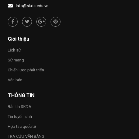
1437
NƯỚC
người
info@skda.edu.vn
NHỚ
“Việt
NGUỒN”
Nam
hạnh
phúc
–
Happy
Giới thiệu
Vietnam
2026”
Lịch sử
trong
toàn
Sứ mạng
Trường
Chiến lược phát triển
Văn bản
THÔNG TIN
Bản tin SKDA
Tin tuyển sinh
Hợp tác quốc tế
TRA CỨU VĂN BẰNG