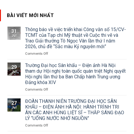
BÀI VIẾT MỚI NHẤT
Thông báo về việc triển khai Công văn số 15/CV-
31
TCMT của Tạp chí Mỹ thuật về Cuộc thi vẽ và
Jul
Trao Giải thưởng Tô Ngọc Vân lần thứ I năm
2026, chủ đề “Sắc màu Kỷ nguyên mới”
on
Comments Off
Thông
báo
Trường Đại học Sân khấu – Điện ảnh Hà Nội
29
về
tham dự Hội nghị toàn quốc quán triệt Nghị quyết
Jul
việc
Hội nghị lần thứ ba Ban Chấp hành Trung ương
triển
Đảng khóa XIV
khai
Công
on
Comments Off
văn
Trường
số
Đại
ĐOÀN THANH NIÊN TRƯỜNG ĐẠI HỌC SÂN
27
15/CV-
học
KHẤU – ĐIỆN ẢNH HÀ NỘI: HÀNH TRÌNH TRI
Jul
TCMT
Sân
ÂN CÁC ANH HÙNG LIỆT SĨ – THẮP SÁNG ĐẠO
của
khấu
LÝ “UỐNG NƯỚC NHỚ NGUỒN”
Tạp
–
chí
Điện
on
Comments Off
Mỹ
ảnh
ĐOÀN