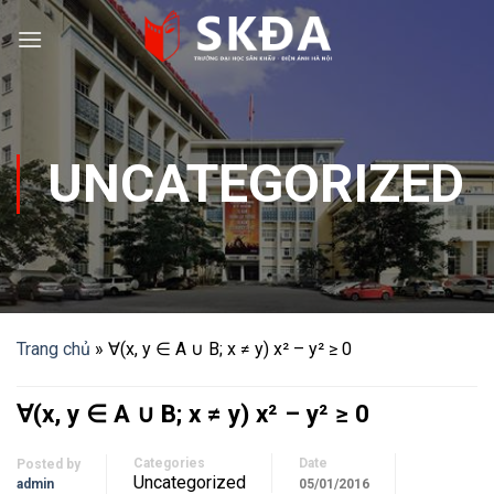
Skip
to
content
UNCATEGORIZED
Trang chủ
»
∀(x, y ∈ A ∪ B; x ≠ y) x² – y² ≥ 0
∀(x, y ∈ A ∪ B; x ≠ y) x² – y² ≥ 0
Categories
Date
Posted by
Uncategorized
admin
05/01/2016