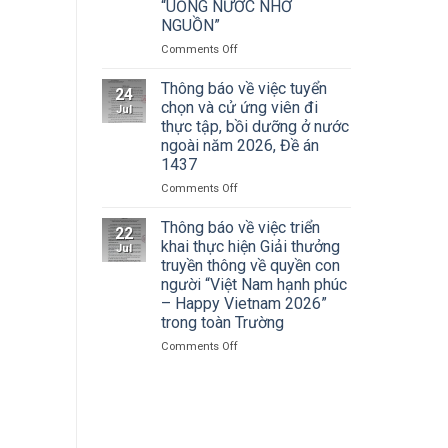
Cuộc
“UỐNG NƯỚC NHỚ
Hà
thi
NGUỒN”
Nội
vẽ
tham
on
Comments Off
và
dự
ĐOÀN
Trao
Hội
THANH
Thông báo về việc tuyển
Giải
nghị
24
NIÊN
thưởng
chọn và cử ứng viên đi
toàn
Jul
TRƯỜNG
Tô
thực tập, bồi dưỡng ở nước
quốc
ĐẠI
Ngọc
quán
ngoài năm 2026, Đề án
HỌC
Vân
triệt
1437
SÂN
lần
Nghị
KHẤU
thứ
on
Comments Off
quyết
–
I
Thông
Hội
ĐIỆN
năm
báo
Thông báo về việc triển
nghị
22
ẢNH
2026,
về
khai thực hiện Giải thưởng
lần
Jul
HÀ
chủ
việc
thứ
truyền thông về quyền con
NỘI:
đề
tuyển
ba
người “Việt Nam hạnh phúc
HÀNH
“Sắc
chọn
Ban
– Happy Vietnam 2026”
TRÌNH
màu
và
Chấp
trong toàn Trường
TRI
Kỷ
cử
hành
ÂN
nguyên
ứng
Trung
on
Comments Off
CÁC
mới”
viên
ương
Thông
ANH
đi
Đảng
báo
HÙNG
thực
khóa
về
LIỆT
tập,
XIV
việc
SĨ
bồi
triển
–
dưỡng
khai