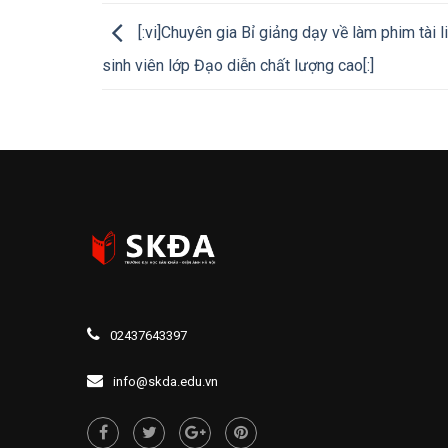
[:vi]Chuyên gia Bỉ giảng dạy về làm phim tài l
sinh viên lớp Đạo diễn chất lượng cao[:]
02437643397
info@skda.edu.vn