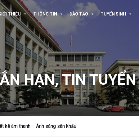
GIỚI THIỆU
THÔNG TIN
ĐÀO TẠO
TUYỂN SINH
GẮN HẠN
,
TIN TUYỂN
ết kế âm thanh – Ánh sáng sân khấu