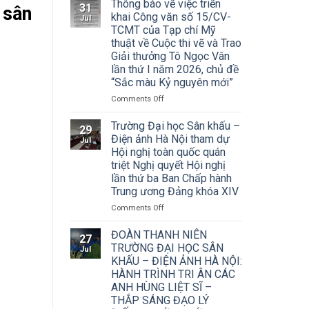
Thông báo về việc triển
31
 sân
khai Công văn số 15/CV-
Jul
TCMT của Tạp chí Mỹ
thuật về Cuộc thi vẽ và Trao
Giải thưởng Tô Ngọc Vân
lần thứ I năm 2026, chủ đề
“Sắc màu Kỷ nguyên mới”
on
Comments Off
Thông
báo
Trường Đại học Sân khấu –
29
về
Điện ảnh Hà Nội tham dự
Jul
việc
Hội nghị toàn quốc quán
triển
triệt Nghị quyết Hội nghị
khai
lần thứ ba Ban Chấp hành
Công
Trung ương Đảng khóa XIV
văn
số
on
Comments Off
15/CV-
Trường
TCMT
Đại
ĐOÀN THANH NIÊN
27
của
học
TRƯỜNG ĐẠI HỌC SÂN
Jul
Tạp
Sân
KHẤU – ĐIỆN ẢNH HÀ NỘI:
chí
khấu
HÀNH TRÌNH TRI ÂN CÁC
Mỹ
–
ANH HÙNG LIỆT SĨ –
thuật
Điện
về
THẮP SÁNG ĐẠO LÝ
ảnh