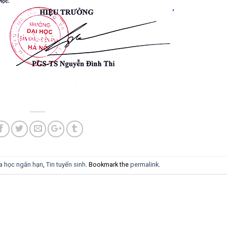
a học ngắn hạn
,
Tin tuyển sinh
. Bookmark the
permalink
.