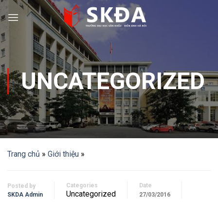
Skip
to
content
UNCATEGORIZED
Trang chủ
»
Giới thiệu
»
Categories
Date
Posted by
Uncategorized
SKDA Admin
27/03/2016