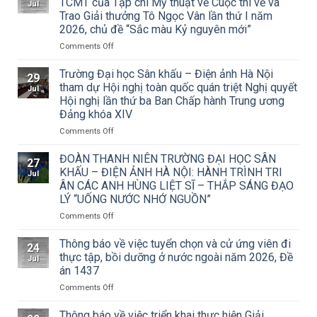
TCMT của Tạp chí Mỹ thuật về Cuộc thi vẽ và
Jul
Trao Giải thưởng Tô Ngọc Vân lần thứ I năm
2026, chủ đề “Sắc màu Kỷ nguyên mới”
on
Comments Off
Thông
báo
Trường Đại học Sân khấu – Điện ảnh Hà Nội
29
về
tham dự Hội nghị toàn quốc quán triệt Nghị quyết
Jul
việc
Hội nghị lần thứ ba Ban Chấp hành Trung ương
triển
Đảng khóa XIV
khai
Công
on
Comments Off
văn
Trường
số
Đại
ĐOÀN THANH NIÊN TRƯỜNG ĐẠI HỌC SÂN
27
15/CV-
học
KHẤU – ĐIỆN ẢNH HÀ NỘI: HÀNH TRÌNH TRI
Jul
TCMT
Sân
ÂN CÁC ANH HÙNG LIỆT SĨ – THẮP SÁNG ĐẠO
của
khấu
LÝ “UỐNG NƯỚC NHỚ NGUỒN”
Tạp
–
chí
Điện
on
Comments Off
Mỹ
ảnh
ĐOÀN
thuật
Hà
THANH
Thông báo về việc tuyển chọn và cử ứng viên đi
24
về
Nội
NIÊN
thực tập, bồi dưỡng ở nước ngoài năm 2026, Đề
Jul
Cuộc
tham
TRƯỜNG
án 1437
thi
dự
ĐẠI
vẽ
Hội
on
Comments Off
HỌC
và
nghị
Thông
SÂN
Trao
toàn
báo
KHẤU
Thông báo về việc triển khai thực hiện Giải