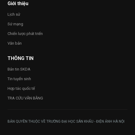
Happy
Giới thiệu
Vietnam
2026”
Lịch sử
trong
toàn
Sứ mạng
Trường
Chiến lược phát triển
Văn bản
THÔNG TIN
Bản tin SKDA
Tin tuyển sinh
Hợp tác quốc tế
TRA CỨU VĂN BẰNG
BẢN QUYỀN THUỘC VỀ TRƯỜNG ĐẠI HỌC SÂN KHẤU - ĐIỆN ẢNH HÀ NỘI