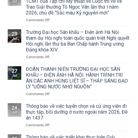
TCMT của Tạp chí Mỹ thuật về Cuộc thi vẽ và
Jul
Trao Giải thưởng Tô Ngọc Vân lần thứ I năm
2026, chủ đề “Sắc màu Kỷ nguyên mới”
on
Comments Off
Thông
báo
Trường Đại học Sân khấu – Điện ảnh Hà Nội
29
về
tham dự Hội nghị toàn quốc quán triệt Nghị quyết
Jul
việc
Hội nghị lần thứ ba Ban Chấp hành Trung ương
triển
Đảng khóa XIV
khai
Công
on
Comments Off
văn
Trường
số
Đại
ĐOÀN THANH NIÊN TRƯỜNG ĐẠI HỌC SÂN
27
15/CV-
học
KHẤU – ĐIỆN ẢNH HÀ NỘI: HÀNH TRÌNH TRI
Jul
TCMT
Sân
ÂN CÁC ANH HÙNG LIỆT SĨ – THẮP SÁNG ĐẠO
của
khấu
LÝ “UỐNG NƯỚC NHỚ NGUỒN”
Tạp
–
chí
Điện
on
Comments Off
Mỹ
ảnh
ĐOÀN
thuật
Hà
THANH
Thông báo về việc tuyển chọn và cử ứng viên đi
24
về
Nội
NIÊN
thực tập, bồi dưỡng ở nước ngoài năm 2026, Đề
Jul
Cuộc
tham
TRƯỜNG
án 1437
thi
dự
ĐẠI
vẽ
Hội
on
Comments Off
HỌC
và
nghị
Thông
SÂN
Trao
toàn
báo
KHẤU
Thông báo về việc triển khai thực hiện Giải