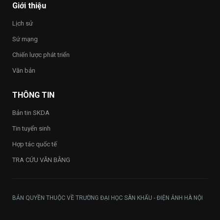
Happy
Giới thiệu
Vietnam
2026”
Lịch sử
trong
toàn
Sứ mạng
Trường
Chiến lược phát triển
Văn bản
THÔNG TIN
Bản tin SKDA
Tin tuyển sinh
Hợp tác quốc tế
TRA CỨU VĂN BẰNG
BẢN QUYỀN THUỘC VỀ TRƯỜNG ĐẠI HỌC SÂN KHẤU - ĐIỆN ẢNH HÀ NỘI