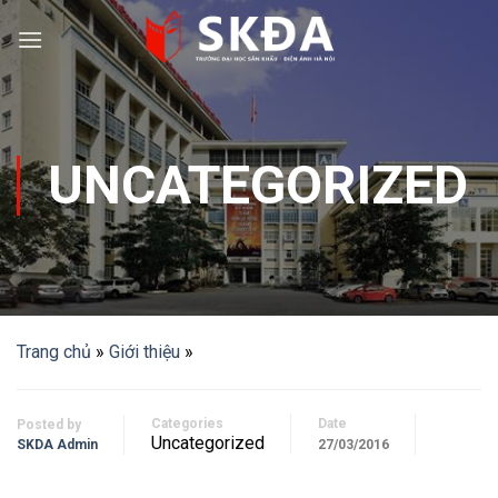
Skip
to
content
UNCATEGORIZED
Trang chủ
»
Giới thiệu
»
Categories
Date
Posted by
Uncategorized
SKDA Admin
27/03/2016