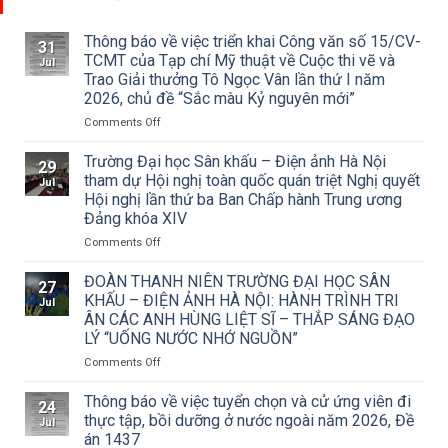
Thông báo về việc triển khai Công văn số 15/CV-
31
TCMT của Tạp chí Mỹ thuật về Cuộc thi vẽ và
Jul
Trao Giải thưởng Tô Ngọc Vân lần thứ I năm
2026, chủ đề “Sắc màu Kỷ nguyên mới”
on
Comments Off
Thông
báo
Trường Đại học Sân khấu – Điện ảnh Hà Nội
29
về
tham dự Hội nghị toàn quốc quán triệt Nghị quyết
Jul
việc
Hội nghị lần thứ ba Ban Chấp hành Trung ương
triển
Đảng khóa XIV
khai
Công
on
Comments Off
văn
Trường
số
Đại
ĐOÀN THANH NIÊN TRƯỜNG ĐẠI HỌC SÂN
27
15/CV-
học
KHẤU – ĐIỆN ẢNH HÀ NỘI: HÀNH TRÌNH TRI
Jul
TCMT
Sân
ÂN CÁC ANH HÙNG LIỆT SĨ – THẮP SÁNG ĐẠO
của
khấu
LÝ “UỐNG NƯỚC NHỚ NGUỒN”
Tạp
–
chí
Điện
on
Comments Off
Mỹ
ảnh
ĐOÀN
thuật
Hà
THANH
Thông báo về việc tuyển chọn và cử ứng viên đi
24
về
Nội
NIÊN
thực tập, bồi dưỡng ở nước ngoài năm 2026, Đề
Jul
Cuộc
tham
TRƯỜNG
án 1437
thi
dự
ĐẠI