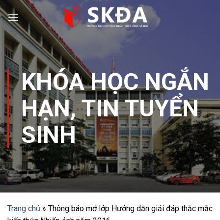
Skip
to
content
KHÓA HỌC NGẮN
HẠN
,
TIN TUYỂN
SINH
Trang chủ
»
Thông báo mở lớp Hướng dẫn giải đáp thắc mắc