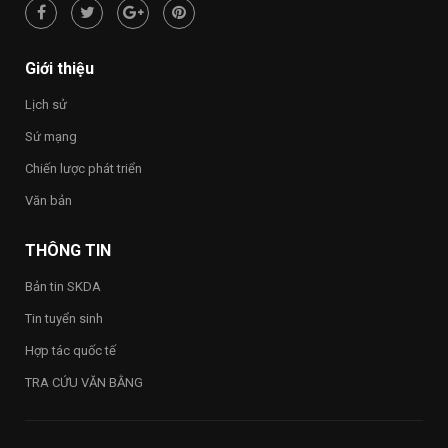
hạnh
phúc
–
Happy
Giới thiệu
Vietnam
2026”
Lịch sử
trong
toàn
Sứ mạng
Trường
Chiến lược phát triển
Văn bản
THÔNG TIN
Bản tin SKDA
Tin tuyển sinh
Hợp tác quốc tế
TRA CỨU VĂN BẰNG