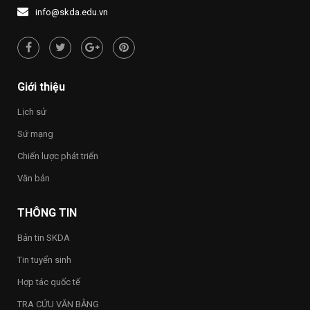
1437
NƯỚC
người
info@skda.edu.vn
NHỚ
“Việt
NGUỒN”
Nam
hạnh
phúc
–
Happy
Giới thiệu
Vietnam
2026”
Lịch sử
trong
toàn
Sứ mạng
Trường
Chiến lược phát triển
Văn bản
THÔNG TIN
Bản tin SKDA
Tin tuyển sinh
Hợp tác quốc tế
TRA CỨU VĂN BẰNG