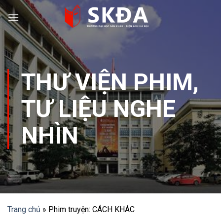
Skip
to
content
THƯ VIỆN PHIM
,
TƯ LIỆU NGHE
NHÌN
Trang chủ
»
Phim truyện: CÁCH KHÁC