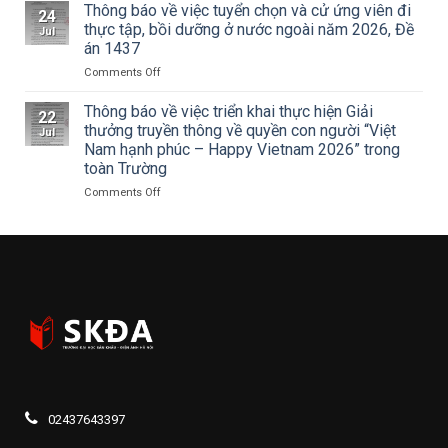
thuật
Hà
THANH
Thông báo về việc tuyển chọn và cử ứng viên đi
24
về
Nội
NIÊN
thực tập, bồi dưỡng ở nước ngoài năm 2026, Đề
Jul
Cuộc
tham
TRƯỜNG
án 1437
thi
dự
ĐẠI
vẽ
Hội
on
Comments Off
HỌC
và
nghị
Thông
SÂN
Trao
toàn
báo
KHẤU
Thông báo về việc triển khai thực hiện Giải
22
Giải
quốc
về
–
thưởng truyền thông về quyền con người “Việt
Jul
thưởng
quán
việc
ĐIỆN
Nam hạnh phúc – Happy Vietnam 2026” trong
Tô
triệt
tuyển
ẢNH
toàn Trường
Ngọc
Nghị
chọn
HÀ
Vân
quyết
và
NỘI:
on
Comments Off
lần
Hội
cử
HÀNH
Thông
thứ
nghị
ứng
TRÌNH
báo
I
lần
viên
TRI
về
năm
thứ
đi
ÂN
việc
2026,
ba
thực
CÁC
triển
chủ
Ban
tập,
ANH
khai
đề
Chấp
bồi
HÙNG
thực
“Sắc
hành
dưỡng
LIỆT
hiện
màu
Trung
ở
SĨ
Giải
Kỷ
ương
nước
–
thưởng
nguyên
Đảng
ngoài
THẮP
truyền
mới”
khóa
năm
SÁNG
thông
XIV
2026,
ĐẠO
về
02437643397
Đề
LÝ
quyền
án
“UỐNG
con