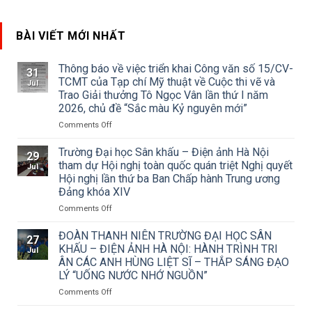
BÀI VIẾT MỚI NHẤT
Thông báo về việc triển khai Công văn số 15/CV-
31
TCMT của Tạp chí Mỹ thuật về Cuộc thi vẽ và
Jul
Trao Giải thưởng Tô Ngọc Vân lần thứ I năm
2026, chủ đề “Sắc màu Kỷ nguyên mới”
on
Comments Off
Thông
báo
Trường Đại học Sân khấu – Điện ảnh Hà Nội
29
về
tham dự Hội nghị toàn quốc quán triệt Nghị quyết
Jul
việc
Hội nghị lần thứ ba Ban Chấp hành Trung ương
triển
Đảng khóa XIV
khai
Công
on
Comments Off
văn
Trường
số
Đại
ĐOÀN THANH NIÊN TRƯỜNG ĐẠI HỌC SÂN
27
15/CV-
học
KHẤU – ĐIỆN ẢNH HÀ NỘI: HÀNH TRÌNH TRI
Jul
TCMT
Sân
ÂN CÁC ANH HÙNG LIỆT SĨ – THẮP SÁNG ĐẠO
của
khấu
LÝ “UỐNG NƯỚC NHỚ NGUỒN”
Tạp
–
chí
Điện
on
Comments Off
Mỹ
ảnh
ĐOÀN