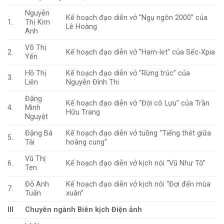
Nguyễn
Kế hoạch đạo diễn vở “Ngụ ngôn 2000” của
1.
Thị Kim
Lê Hoàng
Anh
Võ Thị
2.
Kế hoạch đạo diễn vở “Ham-let” của Sếc-Xpia
Yến
Hồ Thị
Kế hoạch đạo diễn vở “Rừng trúc” của
3.
Liên
Nguyễn Đình Thi
Đặng
Kế hoạch đạo diễn vở “Đời cô Lựu” của Trần
4.
Minh
Hữu Trang
Nguyệt
Đặng Bá
Kế hoạch đạo diễn vở tuồng “Tiếng thét giữa
5.
Tài
hoàng cung”
Vũ Thị
6.
Kế hoạch đạo diễn vở kịch nói “Vũ Như Tô”
Ten
Đỗ Anh
Kế hoạch đạo diễn vở kịch nói “Đợi đến mùa
7.
Tuấn
xuân”
III
Chuyên ngành Biên kịch Điện ảnh