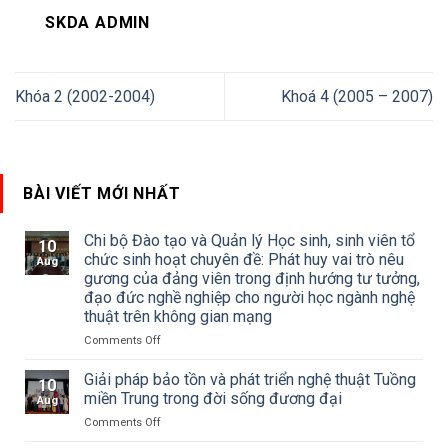
SKDA ADMIN
Khóa 2 (2002-2004)
Khoá 4 (2005 – 2007)
BÀI VIẾT MỚI NHẤT
Chi bộ Đào tạo và Quản lý Học sinh, sinh viên tổ
10
chức sinh hoạt chuyên đề: Phát huy vai trò nêu
Aug
gương của đảng viên trong định hướng tư tưởng,
đạo đức nghề nghiệp cho người học ngành nghệ
thuật trên không gian mạng
on
Comments Off
Chi
bộ
Giải pháp bảo tồn và phát triển nghệ thuật Tuồng
10
Đào
miền Trung trong đời sống đương đại
Aug
tạo
on
Comments Off
và
Giải
Quản