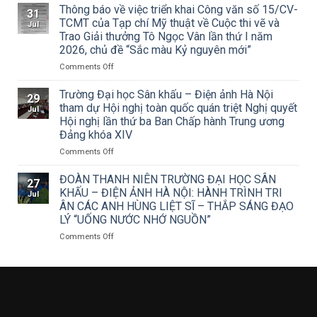
pháp
Thông báo về việc triển khai Công văn số 15/CV-
lý
31
bảo
Học
TCMT của Tạp chí Mỹ thuật về Cuộc thi vẽ và
Jul
tồn
sinh,
Trao Giải thưởng Tô Ngọc Vân lần thứ I năm
và
sinh
2026, chủ đề “Sắc màu Kỷ nguyên mới”
phát
viên
triển
on
Comments Off
tổ
nghệ
Thông
chức
thuật
báo
sinh
Trường Đại học Sân khấu – Điện ảnh Hà Nội
29
Tuồng
về
hoạt
tham dự Hội nghị toàn quốc quán triệt Nghị quyết
Jul
miền
việc
chuyên
Hội nghị lần thứ ba Ban Chấp hành Trung ương
Trung
triển
đề:
Đảng khóa XIV
trong
khai
Phát
đời
Công
on
Comments Off
huy
sống
văn
Trường
vai
đương
số
Đại
trò
ĐOÀN THANH NIÊN TRƯỜNG ĐẠI HỌC SÂN
27
đại
15/CV-
học
nêu
KHẤU – ĐIỆN ẢNH HÀ NỘI: HÀNH TRÌNH TRI
Jul
TCMT
Sân
gương
ÂN CÁC ANH HÙNG LIỆT SĨ – THẮP SÁNG ĐẠO
của
khấu
của
LÝ “UỐNG NƯỚC NHỚ NGUỒN”
Tạp
–
đảng
chí
Điện
viên
on
Comments Off
Mỹ
ảnh
trong
ĐOÀN
thuật
Hà
định
THANH
về
Nội
hướng
NIÊN
Cuộc
tham
tư
TRƯỜNG
thi
dự
tưởng,
ĐẠI
vẽ
Hội
đạo
HỌC