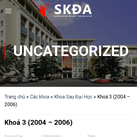
Skip
to
content
UNCATEGORIZED
Trang chủ
»
Các khoa
»
Khoa Sau Đại Học
»
Khoá 3 (2004 –
2006)
Khoá 3 (2004 – 2006)
Categories
Date
Posted by