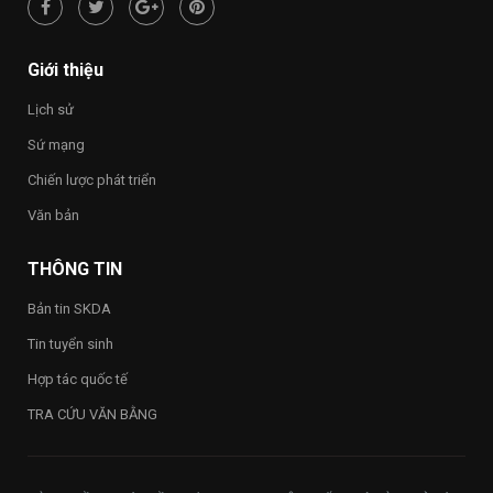
hạnh
phúc
–
Happy
Giới thiệu
Vietnam
2026”
Lịch sử
trong
toàn
Sứ mạng
Trường
Chiến lược phát triển
Văn bản
THÔNG TIN
Bản tin SKDA
Tin tuyển sinh
Hợp tác quốc tế
TRA CỨU VĂN BẰNG