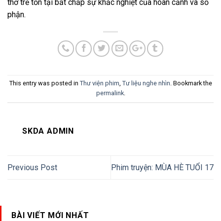
thơ trẻ tồn tại bất chấp sự khắc nghiệt của hoàn cảnh và số
phận.
This entry was posted in
Thư viện phim
,
Tư liệu nghe nhìn
. Bookmark the
permalink
.
SKDA ADMIN
Previous Post
Phim truyện: MÙA HÈ TUỔI 17
BÀI VIẾT MỚI NHẤT