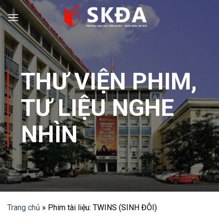
Skip
to
content
THƯ VIỆN PHIM
,
TƯ LIỆU NGHE
NHÌN
Trang chủ
»
Phim tài liệu: TWINS (SINH ĐÔI)