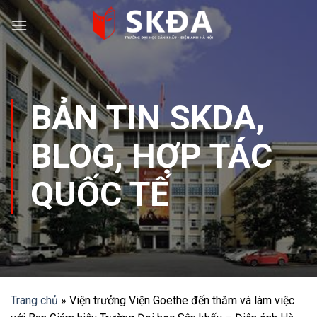
Skip
to
content
BẢN TIN SKDA
,
BLOG
,
HỢP TÁC
QUỐC TẾ
Trang chủ
»
Viện trưởng Viện Goethe đến thăm và làm việc