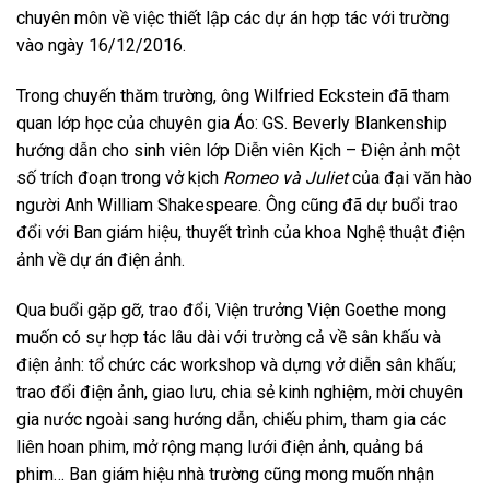
chuyên môn về việc thiết lập các dự án hợp tác với trường
vào ngày 16/12/2016.
Trong chuyến thăm trường, ông Wilfried Eckstein đã tham
quan lớp học của chuyên gia Áo: GS. Beverly Blankenship
hướng dẫn cho sinh viên lớp Diễn viên Kịch – Điện ảnh một
số trích đoạn trong vở kịch
Romeo và Juliet
của đại văn hào
người Anh William Shakespeare. Ông cũng đã dự buổi trao
đổi với Ban giám hiệu, thuyết trình của khoa Nghệ thuật điện
ảnh về dự án điện ảnh.
Qua buổi gặp gỡ, trao đổi, Viện trưởng Viện Goethe mong
muốn có sự hợp tác lâu dài với trường cả về sân khấu và
điện ảnh: tổ chức các workshop và dựng vở diễn sân khấu;
trao đổi điện ảnh, giao lưu, chia sẻ kinh nghiệm, mời chuyên
gia nước ngoài sang hướng dẫn, chiếu phim, tham gia các
liên hoan phim, mở rộng mạng lưới điện ảnh, quảng bá
phim… Ban giám hiệu nhà trường cũng mong muốn nhận