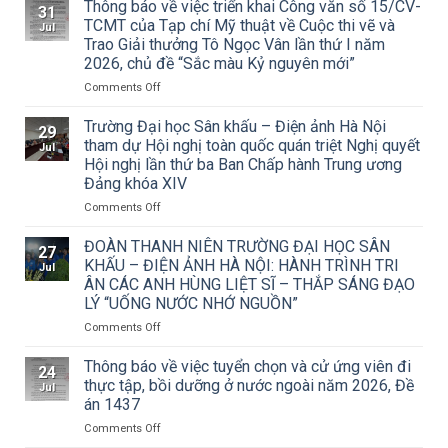
Thông báo về việc triển khai Công văn số 15/CV-
31
TCMT của Tạp chí Mỹ thuật về Cuộc thi vẽ và
Jul
Trao Giải thưởng Tô Ngọc Vân lần thứ I năm
2026, chủ đề “Sắc màu Kỷ nguyên mới”
on
Comments Off
Thông
báo
Trường Đại học Sân khấu – Điện ảnh Hà Nội
29
về
tham dự Hội nghị toàn quốc quán triệt Nghị quyết
Jul
việc
Hội nghị lần thứ ba Ban Chấp hành Trung ương
triển
Đảng khóa XIV
khai
Công
on
Comments Off
văn
Trường
số
Đại
ĐOÀN THANH NIÊN TRƯỜNG ĐẠI HỌC SÂN
27
15/CV-
học
KHẤU – ĐIỆN ẢNH HÀ NỘI: HÀNH TRÌNH TRI
Jul
TCMT
Sân
ÂN CÁC ANH HÙNG LIỆT SĨ – THẮP SÁNG ĐẠO
của
khấu
LÝ “UỐNG NƯỚC NHỚ NGUỒN”
Tạp
–
chí
Điện
on
Comments Off
Mỹ
ảnh
ĐOÀN
thuật
Hà
THANH
Thông báo về việc tuyển chọn và cử ứng viên đi
24
về
Nội
NIÊN
thực tập, bồi dưỡng ở nước ngoài năm 2026, Đề
Jul
Cuộc
tham
TRƯỜNG
án 1437
thi
dự
ĐẠI
vẽ
Hội
on
Comments Off
HỌC
và
nghị
Thông
SÂN