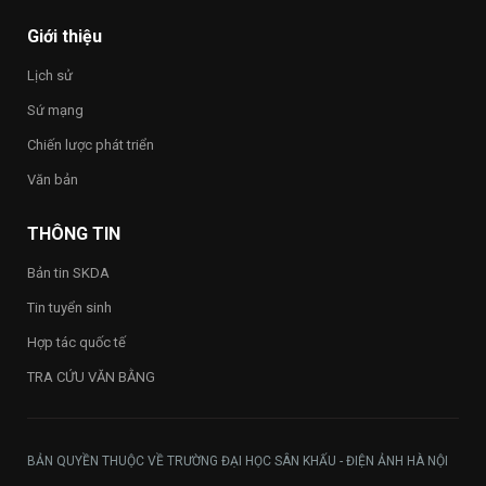
–
Happy
Giới thiệu
Vietnam
2026”
Lịch sử
trong
toàn
Sứ mạng
Trường
Chiến lược phát triển
Văn bản
THÔNG TIN
Bản tin SKDA
Tin tuyển sinh
Hợp tác quốc tế
TRA CỨU VĂN BẰNG
BẢN QUYỀN THUỘC VỀ TRƯỜNG ĐẠI HỌC SÂN KHẤU - ĐIỆN ẢNH HÀ NỘI