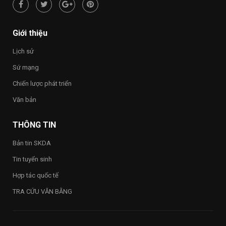
hạnh
phúc
–
Happy
Giới thiệu
Vietnam
2026”
Lịch sử
trong
toàn
Sứ mạng
Trường
Chiến lược phát triển
Văn bản
THÔNG TIN
Bản tin SKDA
Tin tuyển sinh
Hợp tác quốc tế
TRA CỨU VĂN BẰNG