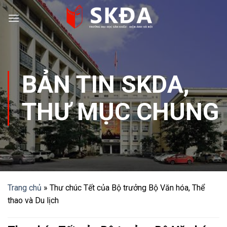
Skip
to
content
BẢN TIN SKDA
,
THƯ MỤC CHUNG
Trang chủ
»
Thư chúc Tết của Bộ trưởng Bộ Văn hóa, Thể
thao và Du lịch