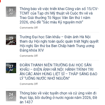
Thông báo về việc triển khai Công văn số 15/CV-
31
TCMT của Tạp chí Mỹ thuật về Cuộc thi vẽ và
Jul
Trao Giải thưởng Tô Ngọc Vân lần thứ I năm
2026, chủ đề “Sắc màu Kỷ nguyên mới”
on
Comments Off
Thông
báo
Trường Đại học Sân khấu – Điện ảnh Hà Nội
29
về
tham dự Hội nghị toàn quốc quán triệt Nghị quyết
Jul
việc
Hội nghị lần thứ ba Ban Chấp hành Trung ương
triển
Đảng khóa XIV
khai
Công
on
Comments Off
văn
Trường
số
Đại
ĐOÀN THANH NIÊN TRƯỜNG ĐẠI HỌC SÂN
27
15/CV-
học
KHẤU – ĐIỆN ẢNH HÀ NỘI: HÀNH TRÌNH TRI
Jul
TCMT
Sân
ÂN CÁC ANH HÙNG LIỆT SĨ – THẮP SÁNG ĐẠO
của
khấu
LÝ “UỐNG NƯỚC NHỚ NGUỒN”
Tạp
–
chí
Điện
on
Comments Off
Mỹ
ảnh
ĐOÀN
thuật
Hà
THANH
Thông báo về việc tuyển chọn và cử ứng viên đi
24
về
Nội
NIÊN
thực tập, bồi dưỡng ở nước ngoài năm 2026, Đề
Jul
Cuộc
tham
TRƯỜNG
án 1437
thi
dự
ĐẠI